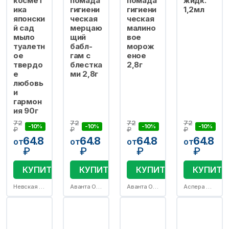
космет
помада
помада
жидк.
ика
гигиени
гигиени
1,2мл
японски
ческая
ческая
й сад
мерцаю
малино
мыло
щий
вое
туалетн
бабл-
морож
ое
гам с
еное
твердо
блестка
2,8г
е
ми 2,8г
любовь
и
гармон
ия 90г
72
72
72
72
-10%
-10%
-10%
-10%
₽
₽
₽
₽
64.8
64.8
64.8
64.8
от
от
от
от
₽
₽
₽
₽
КУПИТЬ
КУПИТЬ
КУПИТЬ
КУПИТЬ
Невская косметика АО
Аванта ОАО
Аванта ОАО
Аспера ПК ООО