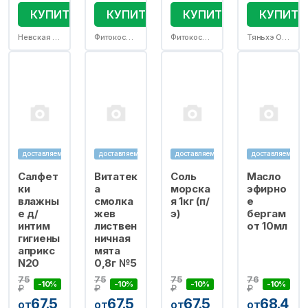
КУПИТЬ
КУПИТЬ
КУПИТЬ
КУПИТЬ
Невская косметика АО
Фитокосметик ООО
Фитокосметик ООО
Тяньхэ ООО
доставляем
доставляем
доставляем
доставляем
Салфет
Витатек
Соль
Масло
ки
а
морска
эфирно
влажны
смолка
я 1кг (п/
е
е д/
жев
э)
бергам
интим
листвен
от 10мл
гигиены
ничная
априкс
мята
N20
0,8г №5
75
75
75
76
-10%
-10%
-10%
-10%
₽
₽
₽
₽
67.5
67.5
67.5
68.4
от
от
от
от