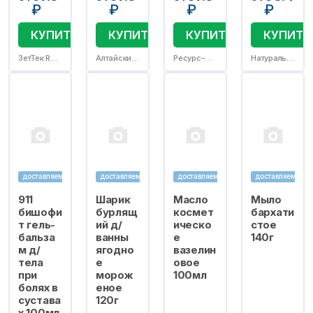
₽
₽
₽
₽
КУПИТЬ
КУПИТЬ
КУПИТЬ
КУПИТЬ
ЗетТек RU ООО
Алтайский нектар НКЦ ООО
Ресурс-Ф ЗАО
Натуральные масла ООО (г.Солнечногорск)
доставляем
доставляем
доставляем
доставляем
911
Шарик
Масло
Мыло
бишофи
бурлящ
космет
бархати
т гель-
ий д/
ическо
стое
бальза
ванны
е
140г
м д/
ягодно
вазелин
тела
е
овое
при
морож
100мл
болях в
еное
сустава
120г
х 100мл