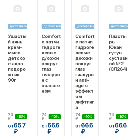
доставляем
доставляем
доставляем
доставляем
Ушасты
Comfort
Comfort
Пласты
й нянь
e патчи
e патчи
рь
крем-
гидроге
гидроге
Юкан
мыло
левые
левые
гутун
детско
д/кожи
д/кожи
суставн
е алоэ-
вокруг
вокруг
ой №2
подоро
глаз
глаз
(СЛ264)
жник
гиалуро
гиалуро
90г
н с
н anti-
коллаге
age с
ном
эффект
ом
лифтинг
а
73
74
74
74
-10%
-10%
-10%
-10%
₽
₽
₽
₽
65.7
66.6
66.6
66.6
от
от
от
от
₽
₽
₽
₽