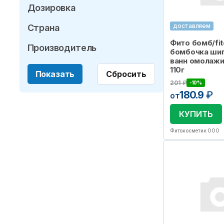
Дозировка
доставляем
Страна
Фито бомб/fi
Производитель
бомбочка шип
ванн омолаж
110г
Показать
Сбросить
201
₽
-10%
180.9
₽
от
КУПИТЬ
Фитокосметик ООО