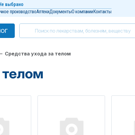
Не выбрано
чное производство
Аптеки
Документы
О компании
Контакты
ЛОГ
ЛОГ
—
Средства ухода за телом
 телом