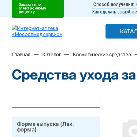
Способ получения:
Заказать по
электронному
Как сделать заказ
Апте
рецепту
КАТА
КАТА
Главная
—
Каталог
—
Косметические средства
Средства ухода за
Форма выпуска (Лек.
форма)