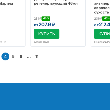
Марина
регенерирующий 46мл
антипер
аэрозол
сухость
231
₽
236
₽
-10%
-10%
207.9
₽
212.
от
от
КУПИТЬ
КУПИ
ус ПК
Аванта ОАО
Юнилевер Р
4
5
6
...
11