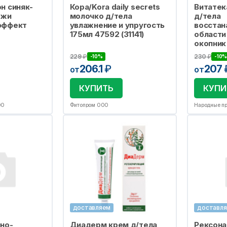
н синяк-
Кора/Kora daily secrets
Витатек
ожи
молочко д/тела
д/тела
эффект
увлажнение и упругость
восстан
175мл 47592 (31141)
области
окопник
229
₽
230
₽
-10%
-10%
206.1
₽
207
от
от
КУПИТЬ
КУПИ
ОО
Фитопром ООО
Народные п
доставляем
доставл
но-
Диадерм крем д/тела
Рексона