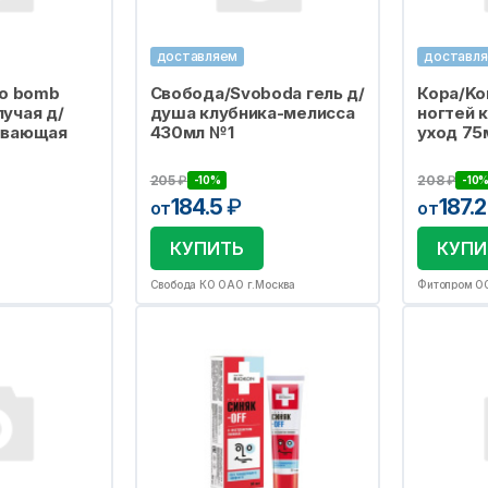
доставляем
доставл
to bomb
Свобода/Svoboda гель д/
Кора/Ko
учая д/
душа клубника-мелисса
ногтей 
ивающая
430мл №1
уход 75
205
₽
208
₽
-10%
-10
184.5
₽
187.
от
от
КУПИТЬ
КУПИ
Свобода КО ОАО г.Москва
Фитопром О