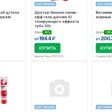
доставляем
доставл
раб д/тела
Доктор биокон синяк-
Витамин
 джем
офф гель д/кожи б/
жирный 
тонирующего эффекта
туба 30г
216
₽
223
₽
-10%
-10%
194.4
₽
200.
от
от
КУПИТЬ
КУПИ
Биокон Плюс НПО ООО
Стрелец ЗА
доставляем
доставл