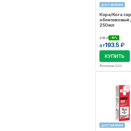
доставляем
Кора/Kora ск
облепиховый
250мл
215
₽
-10%
193.5
₽
от
КУПИТЬ
Фитопром ООО
доставляем