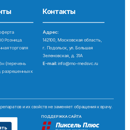
нты
Контакты
оферта
Адрес:
00 Розница.
142100, Московская область,
ная торговля
г. Подольск, ул. Большая
Зеленовская, д. 31А
6н (перечень
E-mail:
info@mo-medsvc.ru
, разрешенных к
репаратов и их свойств не заменяет обращения к врачу.
ПОДДЕРЖКА САЙТА
ять