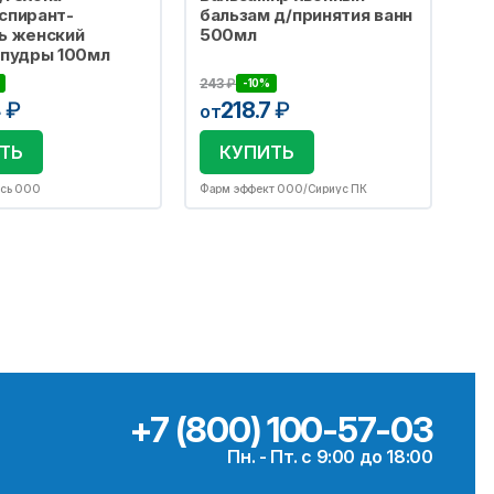
спирант-
бальзам д/принятия ванн
ь женский
500мл
 пудры 100мл
243
₽
-10%
4
₽
218.7
₽
от
ТЬ
КУПИТЬ
усь ООО
Фарм эффект ООО/Сириус ПК
+7 (800) 100-57-03
Пн. - Пт. с 9:00 до 18:00