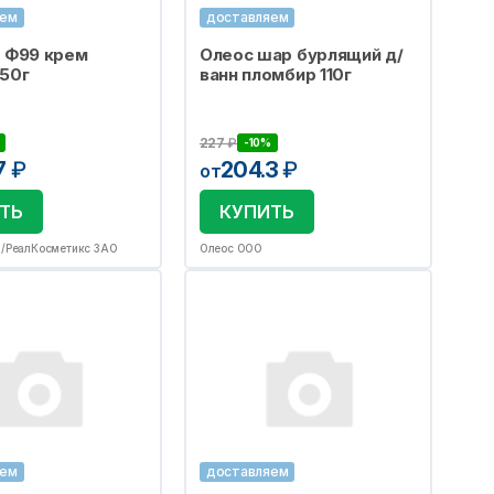
яем
доставляем
 Ф99 крем
Олеос шар бурлящий д/
50г
ванн пломбир 110г
227
₽
-10%
7
₽
204.3
₽
от
ТЬ
КУПИТЬ
О/РеалКосметикс ЗАО
Олеос ООО
яем
доставляем