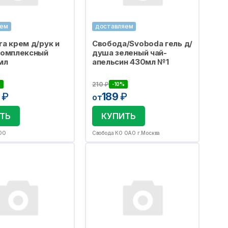
яем
доставляем
ra крем д/рук и
Свобода/Svoboda гель д/
комплексный
душа зеленый чай-
мл
апельсин 430мл №1
210
₽
%
-10%
2
₽
189
₽
от
ТЬ
КУПИТЬ
ОО
Свобода КО ОАО г.Москва