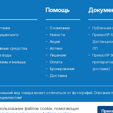
Помощь
Докуме
Публичная 
тания
О компании
Приказ № 1
ицинского
Новости
Дистанцион
Акции
ЛП
ивные средства
Аптеки
Приказ № 3
е воды
Лицензии
препаратов
мамы и малыша
Оплата
доставке)
Бронирование
Доставка
нешний вид товара может отличаться от фотографий. Описание п
ециалистом!
спользование файлов cookie, помогающих
Прин