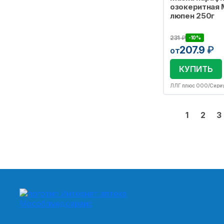
озокеритная 
люпен 250г
231
₽
-10%
207.9
₽
от
КУПИТЬ
ЛЛГ плюс ООО/Сири
1
2
3