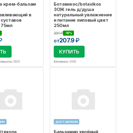
а крем-бальзам
Ботавикос/botavikos
ЗОЖ гель д/душа
авливающий в
натуральный увлажнение
 суставов
и питание липовый цвет
 75мл
250мл
231
₽
-10%
₽
207.9
₽
от
ТЬ
КУПИТЬ
ромыслы ООО
Ботавикос ООО
яем
доставляем
/rexona
Бальзамир хвойный