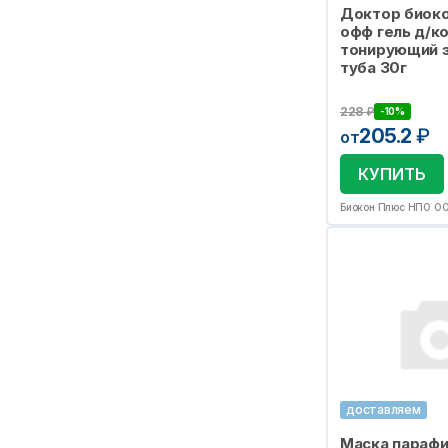
Доктор биоко
офф гель д/к
тонирующий 
туба 30г
228
₽
-10%
205.2
₽
от
КУПИТЬ
Биокон Плюс НПО О
доставляем
Маска парафи