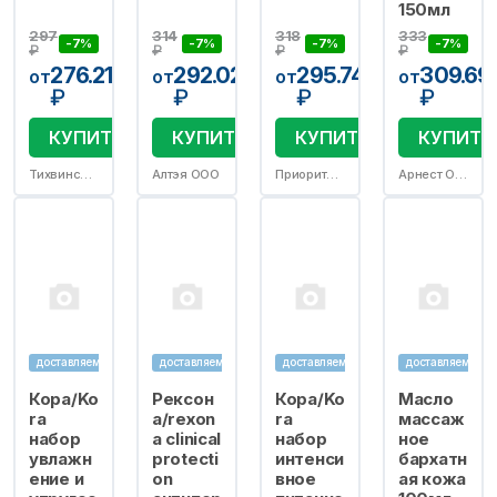
150мл
297
314
318
333
-7%
-7%
-7%
-7%
₽
₽
₽
₽
276.21
292.02
295.74
309.69
от
от
от
от
₽
₽
₽
₽
КУПИТЬ
КУПИТЬ
КУПИТЬ
КУПИТЬ
Тихвинский лесохимический завод
Алтэя ООО
Приоритет ООО
Арнест ОАО
доставляем
доставляем
доставляем
доставляем
Кора/Ko
Рексон
Кора/Ko
Масло
ra
а/rexon
ra
массаж
набор
a clinical
набор
ное
увлажн
protecti
интенси
бархатн
ение и
on
вное
ая кожа