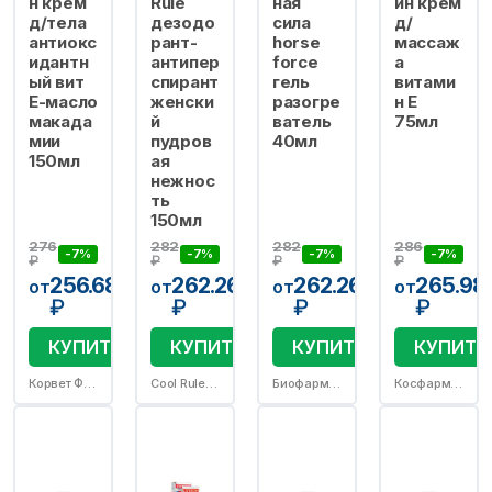
н крем
Rule
ная
ин крем
д/тела
дезодо
сила
д/
антиокс
рант-
horse
массаж
идантн
антипер
force
а
ый вит
спирант
гель
витами
Е-масло
женски
разогре
н Е
макада
й
ватель
75мл
мии
пудров
40мл
150мл
ая
нежнос
ть
150мл
276
282
282
286
-7%
-7%
-7%
-7%
₽
₽
₽
₽
256.68
262.26
262.26
265.98
от
от
от
от
₽
₽
₽
₽
КУПИТЬ
КУПИТЬ
КУПИТЬ
КУПИТЬ
Корвет Фарма ООО/РеалКосметикс АО
Cool Rule ООО Дельта Парфюм
Биофармлаб ООО
Косфарма ООО/Инфарма 2000 ООО