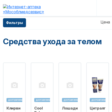
Главная
—
Каталог
—
Косметические средства
Цена
Фильтры
—
Средства ухода за телом
Средства ухода за телом
доставляем
доставляем
доставляем
доставляем
Клирви
Cool
Лошади
Цитралг