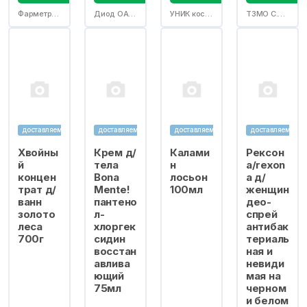
Фарметрикс ООО
Диод ОАО/Астера ЗАО
УНИК косметик ООО
ТЗМО С.А.(Торунский ЗД)
доставляем
доставляем
доставляем
доставляем
Хвойны
Крем д/
Калами
Рексон
й
тела
н
а/rexon
концен
Bona
лосьон
a д/
трат д/
Mente!
100мл
женщин
ванн
пантено
део-
золото
л-
спрей
леса
хлоргек
антибак
700г
сидин
териаль
восстан
ная и
авлива
невиди
ющий
мая на
75мл
черном
и белом