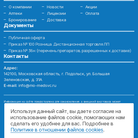
О компании
Новости
Акции
Аптеки
Лицензии
Оплата
Бронирование
Доставка
Документы
Публичная оферта
Приказ № 100 Розница. Дистанционная торговля ЛП
Приказ № 36н (перечень препаратов, разрешенных к доставке)
Контакты
Адрес:
142100, Московская область, г. Подольск, ул. Большая
Зеленовская, д. 31А
E-mail:
info@mo-medsvc.ru
Информация на сайте предоставлена для ознакомления, а внешний вид товара может
отличаться от фотографий. Описание препаратов и их свойств не заменяет обращения к врачу.
Имеются противопоказания, проконсультируйтесь со специалистом!
Используя данный сайт, вы даете согласие на
использование файлов cookie, помогающих нам
© 2026. ГОСУДАРСТВЕННОЕ БЮДЖЕТНОЕ УЧРЕЖДЕНИЕ МОСКОВСКОЙ
ОБЛАСТИ "МОСОБЛМЕДСЕРВИС"
сделать его удобнее для вас. Подробнее в
Политике в отношении файлов cookies
.
ПОДДЕРЖКА САЙТА