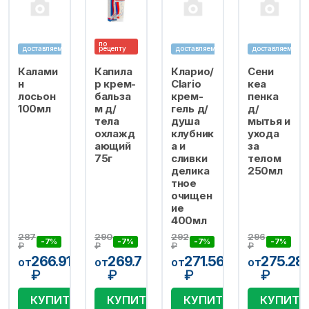
по
доставляем
рецепту
доставляем
доставляем
Калами
Капила
Кларио/
Сени
н
р крем-
Clario
кеа
лосьон
бальза
крем-
пенка
100мл
м д/
гель д/
д/
тела
душа
мытья и
охлажд
клубник
ухода
ающий
а и
за
75г
сливки
телом
делика
250мл
тное
очищен
ие
400мл
287
290
292
296
-7%
-7%
-7%
-7%
₽
₽
₽
₽
266.91
269.7
271.56
275.28
от
от
от
от
₽
₽
₽
₽
КУПИТЬ
КУПИТЬ
КУПИТЬ
КУПИТЬ