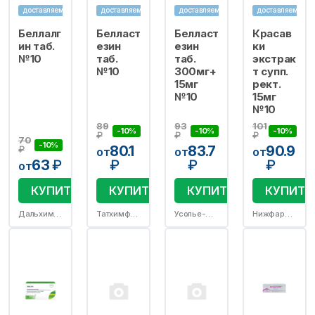
доставляем
доставляем
доставляем
доставляем
Беллалг
Белласт
Белласт
Красав
ин таб.
езин
езин
ки
№10
таб.
таб.
экстрак
№10
300мг+
т супп.
15мг
рект.
№10
15мг
№10
89
93
101
-10%
-10%
-10%
₽
₽
₽
70
-10%
80.1
83.7
90.9
₽
от
от
от
63
₽
₽
₽
₽
от
КУПИТЬ
КУПИТЬ
КУПИТЬ
КУПИТЬ
Дальхимфарм ОАО
Татхимфармпрепараты ОАО
Усолье-Сибирский ХФЗ АО
Нижфарм АО