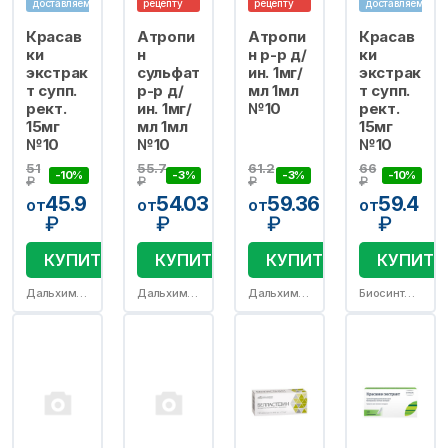
доставляем
рецепту
рецепту
доставляем
Красав
Атропи
Атропи
Красав
ки
н
н р-р д/
ки
экстрак
сульфат
ин. 1мг/
экстрак
т супп.
р-р д/
мл 1мл
т супп.
рект.
ин. 1мг/
№10
рект.
15мг
мл 1мл
15мг
№10
№10
№10
51
55.7
61.2
66
-10%
-3%
-3%
-10%
₽
₽
₽
₽
45.9
54.03
59.36
59.4
от
от
от
от
₽
₽
₽
₽
КУПИТЬ
КУПИТЬ
КУПИТЬ
КУПИТЬ
Дальхимфарм ОАО
Дальхимфарм ОАО
Дальхимфарм ОАО
Биосинтез ПАО