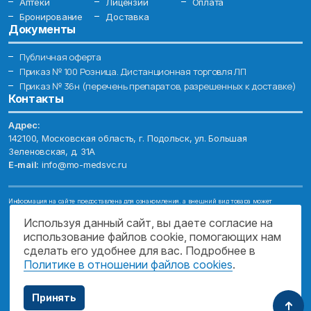
Аптеки
Лицензии
Оплата
Бронирование
Доставка
Документы
Публичная оферта
Приказ № 100 Розница. Дистанционная торговля ЛП
Приказ № 36н (перечень препаратов, разрешенных к доставке)
Контакты
Адрес:
142100, Московская область, г. Подольск, ул. Большая
Зеленовская, д. 31А
E-mail:
info@mo-medsvc.ru
Информация на сайте предоставлена для ознакомления, а внешний вид товара может
отличаться от фотографий. Описание препаратов и их свойств не заменяет обращения к врачу.
Имеются противопоказания, проконсультируйтесь со специалистом!
Используя данный сайт, вы даете согласие на
использование файлов cookie, помогающих нам
© 2026. ГОСУДАРСТВЕННОЕ БЮДЖЕТНОЕ УЧРЕЖДЕНИЕ МОСКОВСКОЙ
ОБЛАСТИ "МОСОБЛМЕДСЕРВИС"
сделать его удобнее для вас. Подробнее в
Политике в отношении файлов cookies
.
ПОДДЕРЖКА САЙТА
Принять