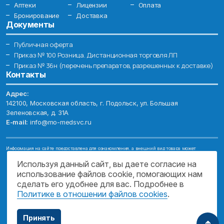
Аптеки
Лицензии
Оплата
Бронирование
Доставка
Документы
Публичная оферта
Приказ № 100 Розница. Дистанционная торговля ЛП
Приказ № 36н (перечень препаратов, разрешенных к доставке)
Контакты
Адрес:
142100, Московская область, г. Подольск, ул. Большая
Зеленовская, д. 31А
E-mail:
info@mo-medsvc.ru
Информация на сайте предоставлена для ознакомления, а внешний вид товара может
отличаться от фотографий. Описание препаратов и их свойств не заменяет обращения к врачу.
Имеются противопоказания, проконсультируйтесь со специалистом!
Используя данный сайт, вы даете согласие на
использование файлов cookie, помогающих нам
© 2026. ГОСУДАРСТВЕННОЕ БЮДЖЕТНОЕ УЧРЕЖДЕНИЕ МОСКОВСКОЙ
ОБЛАСТИ "МОСОБЛМЕДСЕРВИС"
сделать его удобнее для вас. Подробнее в
Политике в отношении файлов cookies
.
ПОДДЕРЖКА САЙТА
Принять