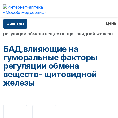
Главная
—
Каталог
—
Витамины и БАД
—
Цена
Фильтры
БАД,влияющие на гуморальные факторы
регуляции обмена веществ- щитовидной железы
БАД,влияющие на
гуморальные факторы
регуляции обмена
веществ- щитовидной
железы