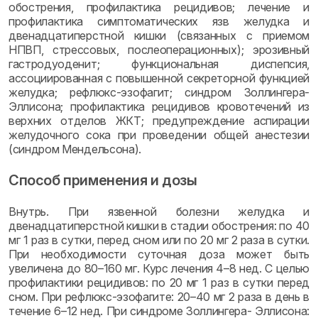
обострения, профилактика рецидивов; лечение и
профилактика симптоматических язв желудка и
двенадцатиперстной кишки (связанных с приемом
НПВП, стрессовых, послеоперационных); эрозивный
гастродуоденит; функциональная диспепсия,
ассоциированная с повышенной секреторной функцией
желудка; рефлюкс-эзофагит; синдром Золлингера-
Эллисона; профилактика рецидивов кровотечений из
верхних отделов ЖКТ; предупреждение аспирации
желудочного сока при проведении общей анестезии
(синдром Мендельсона).
Способ применения и дозы
Внутрь. При язвенной болезни желудка и
двенадцатиперстной кишки в стадии обострения: по 40
мг 1 раз в сутки, перед сном или по 20 мг 2 раза в сутки.
При необходимости суточная доза может быть
увеличена до 80–160 мг. Курс лечения 4–8 нед. С целью
профилактики рецидивов: по 20 мг 1 раз в сутки перед
сном. При рефлюкс-эзофагите: 20–40 мг 2 раза в день в
течение 6–12 нед. При синдроме Золлингера- Эллисона: