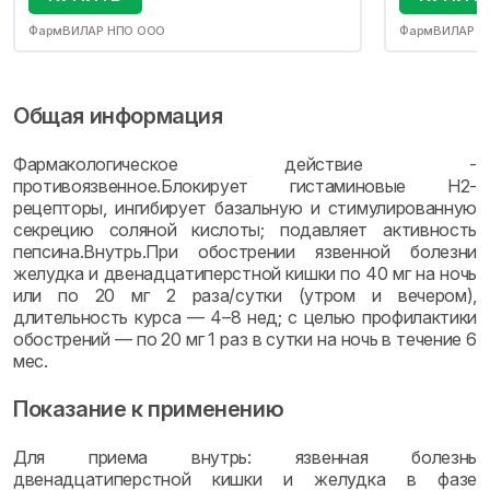
ФармВИЛАР НПО ООО
ФармВИЛАР Н
Общая информация
Фармакологическое действие -
противоязвенное.Блокирует гистаминовые H2-
рецепторы, ингибирует базальную и стимулированную
секрецию соляной кислоты; подавляет активность
пепсина.Внутрь.При обострении язвенной болезни
желудка и двенадцатиперстной кишки по 40 мг на ночь
или по 20 мг 2 раза/сутки (утром и вечером),
длительность курса — 4–8 нед; с целью профилактики
обострений — по 20 мг 1 раз в сутки на ночь в течение 6
мес.
Показание к применению
Для приема внутрь: язвенная болезнь
двенадцатиперстной кишки и желудка в фазе