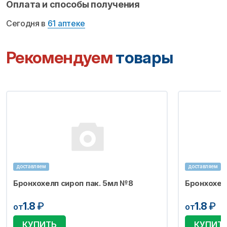
Оплата и способы получения
Сегодня в
61 аптеке
Рекомендуем
товары
доставляем
доставляем
Бронхохелп сироп пак. 5мл №8
Бронхохел
1.8
₽
1.8
₽
от
от
КУПИТЬ
КУПИТ