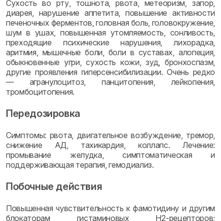
Сухость во рту, тошнота, рвота, метеоризм, запор,
диарея, нарушение аппетита, повышение активности
печеночных ферментов, головная боль, головокружение,
шум в ушах, повышенная утомляемость, сонливость,
преходящие психические нарушения, лихорадка,
аритмия, мышечные боли, боли в суставах, алопеция,
обыкновенные угри, сухость кожи, зуд, бронхоспазм,
другие проявления гиперсенсибилизации. Очень редко
— агранулоцитоз, панцитопения, лейкопения,
тромбоцитопения.
Передозировка
Симптомы: рвота, двигательное возбуждение, тремор,
снижение АД, тахикардия, коллапс. Лечение:
промывание желудка, симптоматическая и
поддерживающая терапия, гемодиализ.
Побочные действия
Повышенная чувствительность к фамотидину и другим
блокаторам гистаминовых H2-рецепторов;