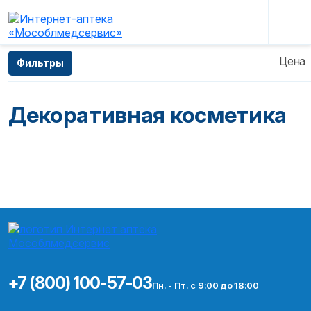
Главная
—
Каталог
—
Косметические средства
Цена
Фильтры
—
Декоративная косметика
Декоративная косметика
+7 (800) 100-57-03
Пн. - Пт. с 9:00 до 18:00