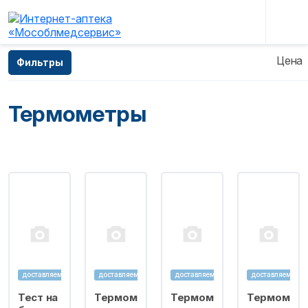
Главная
—
Каталог
—
Изделия медицинского
Цена
Фильтры
назначения
—
Термометры
Термометры
доставляем
доставляем
доставляем
доставляем
Тест на
Термом
Термом
Термом