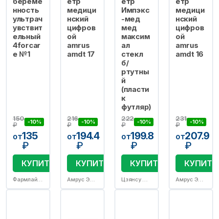
береме
етр
етр
етр
нность
медици
Импэкс
медици
ультрач
нский
-мед
нский
увствит
цифров
мед
цифров
ельный
ой
максим
ой
4forcar
amrus
ал
amrus
e №1
amdt 17
стекл
amdt 16
б/
ртутны
й
(пласти
к
футляр)
150
216
222
231
-10%
-10%
-10%
-10%
₽
₽
₽
₽
135
194.4
199.8
207.9
от
от
от
от
₽
₽
₽
₽
КУПИТЬ
КУПИТЬ
КУПИТЬ
КУПИТЬ
Фармлайн Лимитед/Эверейд Ко лтд
Амрус Энтерпрайзис Лтд
Цзянсу Юйюэ Медикал Инструментс
Амрус Энтерпрайзис Лтд