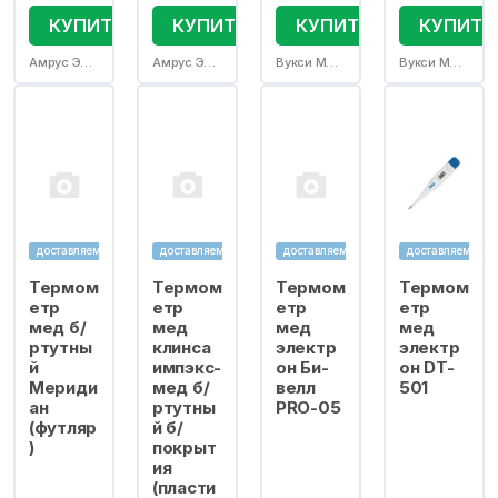
КУПИТЬ
КУПИТЬ
КУПИТЬ
КУПИТЬ
Амрус Энтерпрайзис Лтд
Амрус Энтерпрайзис Лтд
Вукси Медикал Инструментс Фэктори
Вукси Медикал Инструментс Фэктори
доставляем
доставляем
доставляем
доставляем
Термом
Термом
Термом
Термом
етр
етр
етр
етр
мед б/
мед
мед
мед
ртутны
клинса
электр
электр
й
импэкс-
он Би-
он DT-
Мериди
мед б/
велл
501
ан
ртутны
PRO-05
(футляр
й б/
)
покрыт
ия
(пласти