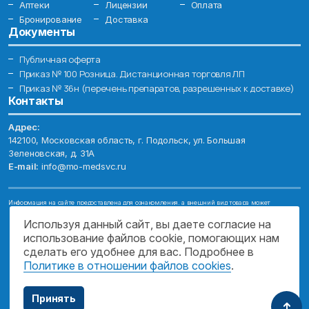
Аптеки
Лицензии
Оплата
Бронирование
Доставка
Документы
Публичная оферта
Приказ № 100 Розница. Дистанционная торговля ЛП
Приказ № 36н (перечень препаратов, разрешенных к доставке)
Контакты
Адрес:
142100, Московская область, г. Подольск, ул. Большая
Зеленовская, д. 31А
E-mail:
info@mo-medsvc.ru
Информация на сайте предоставлена для ознакомления, а внешний вид товара может
отличаться от фотографий. Описание препаратов и их свойств не заменяет обращения к врачу.
Имеются противопоказания, проконсультируйтесь со специалистом!
Используя данный сайт, вы даете согласие на
использование файлов cookie, помогающих нам
© 2026. ГОСУДАРСТВЕННОЕ БЮДЖЕТНОЕ УЧРЕЖДЕНИЕ МОСКОВСКОЙ
ОБЛАСТИ "МОСОБЛМЕДСЕРВИС"
сделать его удобнее для вас. Подробнее в
Политике в отношении файлов cookies
.
ПОДДЕРЖКА САЙТА
Принять