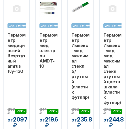
доставляем
доставляем
доставляем
доставляем
Термом
Термом
Термом
Термом
етр
етр
етр
етр
медици
мед
Импэкс
Импэкс
нский
электр
-мед
-мед
безртут
он
максим
мед
ный
AMDT-
ал
максим
amrus
10
стекл
ал
tvy-130
б/
стекл
ртутны
ртутны
й
й цветн
(пласти
шкала
к
(пласти
футляр)
к
футляр)
233
244
262
272
-10%
-10%
-10%
-10%
₽
₽
₽
₽
209.7
219.6
235.8
244.8
от
от
от
от
₽
₽
₽
₽