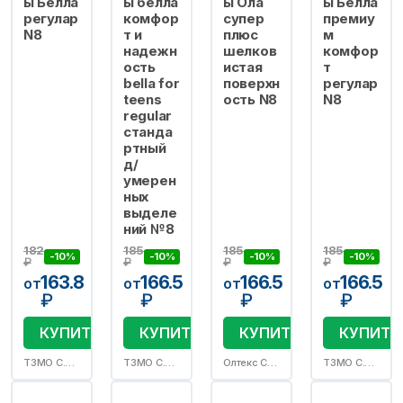
ы Белла
ы белла
ы Ола
ы Белла
регулар
комфор
супер
премиу
N8
т и
плюс
м
надежн
шелков
комфор
ость
истая
т
bella for
поверхн
регулар
teens
ость N8
N8
regular
станда
ртный
д/
умерен
ных
выделе
ний №8
182
185
185
185
-10%
-10%
-10%
-10%
₽
₽
₽
₽
163.8
166.5
166.5
166.5
от
от
от
от
₽
₽
₽
₽
КУПИТЬ
КУПИТЬ
КУПИТЬ
КУПИТЬ
ТЗМО С.А.(Торунский ЗД)
ТЗМО С.А.(Торунский ЗД)
Олтекс С.А. ЗАО
ТЗМО С.А.(Торунский ЗД)