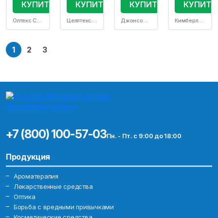
КУПИТЬ
КУПИТЬ
КУПИТЬ
КУПИТЬ
Олтекс С.А. АО
Целлтекс С.Р.О
Джонсон и Джонсон Консьюмер Франс С.А.С.
Кимберли Кларк s.p.o.
1
2
3
+7 (800) 100-57-03
Пн. - Пт. с 9:00 до 18:00
Продукция
Ароматерапия
Лекарственные средства
Оптика
Борьба с вредными привычками
Косметические средства