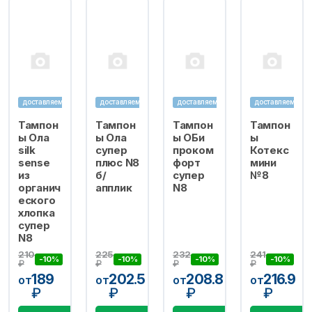
доставляем
доставляем
доставляем
доставляем
Тампон
Тампон
Тампон
Тампон
ы Ола
ы Ола
ы ОБи
ы
silk
супер
проком
Котекс
sense
плюс N8
форт
мини
из
б/
супер
№8
органич
апплик
N8
еского
хлопка
супер
N8
210
225
232
241
-10%
-10%
-10%
-10%
₽
₽
₽
₽
189
202.5
208.8
216.9
от
от
от
от
₽
₽
₽
₽