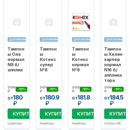
доставляем
доставляем
доставляем
доставляем
Тампон
Тампон
Тампон
Тампон
ы Ола
ы
ы
ы Хелен
нормал
Котекс
Котекс
харпер
N8 б/
супер
нормал
нормал
апплик
№8
№8
N16 б/
апплика
тора
200
201
202
205
-10%
-10%
-10%
-10%
₽
₽
₽
₽
180
180.9
181.8
184.5
от
от
от
от
₽
₽
₽
₽
КУПИТЬ
КУПИТЬ
КУПИТЬ
КУПИТЬ
Целлтекс С.Р.О
Кимберли Кларк s.p.o.
Кимберли Кларк s.p.o.
Онтекс НВ