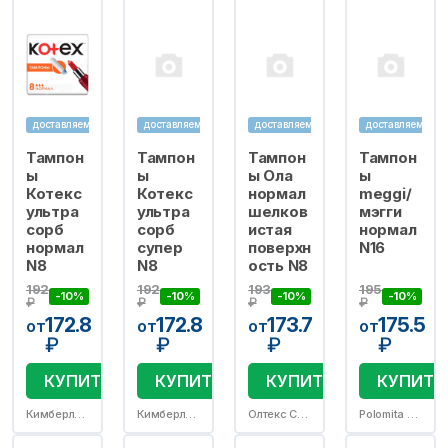
доставляем
доставляем
доставляем
доставляем
Тампон
Тампон
Тампон
Тампон
ы
ы
ы Ола
ы
Котекс
Котекс
нормал
meggi/
ультра
ультра
шелков
мэгги
сорб
сорб
истая
нормал
нормал
супер
поверхн
N16
N8
N8
ость N8
192
192
193
195
-10%
-10%
-10%
-10%
₽
₽
₽
₽
172.8
172.8
173.7
175.5
от
от
от
от
₽
₽
₽
₽
КУПИТЬ
КУПИТЬ
КУПИТЬ
КУПИТЬ
Кимберли Кларк s.p.o.
Кимберли Кларк s.p.o.
Олтекс С.А. АО
Polomita JSC