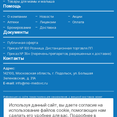
Товары для мамы и малыша
Помощь
О компании
Новости
Акции
Аптеки
Лицензии
Оплата
Бронирование
Доставка
Документы
Публичная оферта
Приказ № 100 Розница. Дистанционная торговля ЛП
Приказ № 36н (перечень препаратов, разрешенных к доставке)
Контакты
Адрес:
142100, Московская область, г. Подольск, ул. Большая
Зеленовская, д. 31А
E-mail:
info@mo-medsvc.ru
Информация на сайте предоставлена для ознакомления, а внешний вид товара может
отличаться от фотографий. Описание препаратов и их свойств не заменяет обращения к врачу.
Имеются противопоказания, проконсультируйтесь со специалистом!
Используя данный сайт, вы даете согласие на
использование файлов cookie, помогающих нам
© 2026. ГОСУДАРСТВЕННОЕ БЮДЖЕТНОЕ УЧРЕЖДЕНИЕ МОСКОВСКОЙ
ОБЛАСТИ "МОСОБЛМЕДСЕРВИС"
сделать его удобнее для вас. Подробнее в