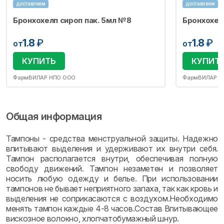
доставляем
доставляем
Бронхохелп сироп пак. 5мл №8
Бронхохел
1.8
₽
1.8
₽
от
от
КУПИТЬ
КУПИТ
ФармВИЛАР НПО ООО
ФармВИЛАР Н
Общая информация
Тампоны - средства менструальной защиты. Надежно
впитывают выделения и удерживают их внутри себя.
Тампон располагается внутри, обеспечивая полную
свободу движений. Тампон незаметен и позволяет
носить любую одежду и белье. При использовании
тампонов не бывает неприятного запаха, так как кровь и
выделения не соприкасаются с воздухом.Необходимо
менять тампон каждые 4-8 часов.Состав Впитывающее
вискозное волокно, хлопчатобумажный шнур.