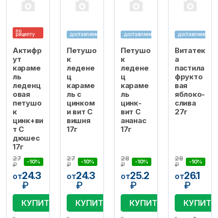
по
рецепту
доставляем
доставляем
доставляем
Актифр
Петушо
Петушо
Витатек
ут
к
к
а
караме
ледене
ледене
пастила
ль
ц
ц
фрукто
леденц
караме
караме
вая
овая
ль с
ль
яблоко-
петушо
цинком
цинк-
слива
к
и вит С
вит С
27г
цинк+ви
вишня
ананас
т С
17г
17г
дюшес
17г
27
27
28
29
-10%
-10%
-10%
-10%
₽
₽
₽
₽
24.3
24.3
25.2
26.1
от
от
от
от
₽
₽
₽
₽
КУПИТЬ
КУПИТЬ
КУПИТЬ
КУПИТЬ