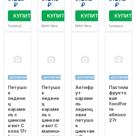
₽
₽
₽
₽
КУПИТЬ
КУПИТЬ
КУПИТЬ
КУПИТЬ
Гуслица ООО
МАК-Иваново
МАК-Иваново
Гуслица ООО
доставляем
доставляем
доставляем
доставляем
Петушо
Петушо
Актифр
Пастила
к
к
ут
фрукто
ледене
ледене
караме
вая
ц
ц
ль
foodfor
караме
караме
леденц
te
ль с
ль с
овая
яблоко
цинком
цинком
петушо
27г
и вит С
и вит С
к
кола 17г
малина-
цинк+ви