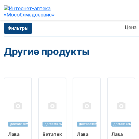
Главная
—
Каталог
—
Продукты питания
—
Цена
Фильтры
Другие продукты
Другие продукты
доставляем
доставляем
доставляем
доставляем
Лава
Витатек
Лава
Лава