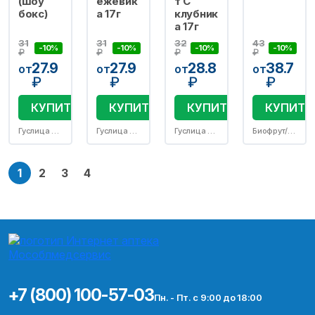
(шоу
ежевик
т С
бокс)
а 17г
клубник
а 17г
31
31
32
43
-10%
-10%
-10%
-10%
₽
₽
₽
₽
27.9
27.9
28.8
38.7
от
от
от
от
₽
₽
₽
₽
КУПИТЬ
КУПИТЬ
КУПИТЬ
КУПИТЬ
Гуслица ООО
Гуслица ООО
Гуслица ООО
Биофрут/Пульс
1
2
3
4
+7 (800) 100-57-03
Пн. - Пт. с 9:00 до 18:00