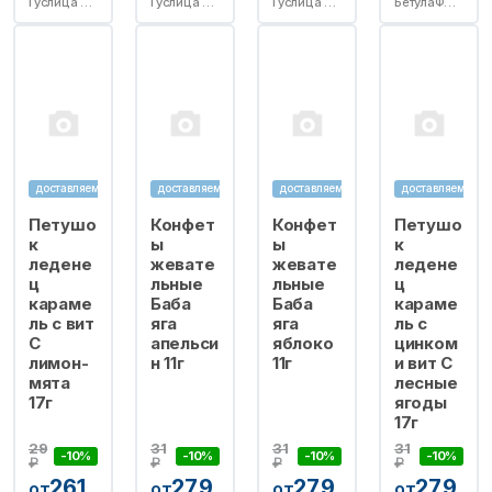
Гуслица ООО
Гуслица ООО
Гуслица ООО
БетулаФарм ООО RU
доставляем
доставляем
доставляем
доставляем
Петушо
Конфет
Конфет
Петушо
к
ы
ы
к
ледене
жевате
жевате
ледене
ц
льные
льные
ц
караме
Баба
Баба
караме
ль с вит
яга
яга
ль с
С
апельси
яблоко
цинком
лимон-
н 11г
11г
и вит С
мята
лесные
17г
ягоды
17г
29
31
31
31
-10%
-10%
-10%
-10%
₽
₽
₽
₽
26.1
27.9
27.9
27.9
от
от
от
от