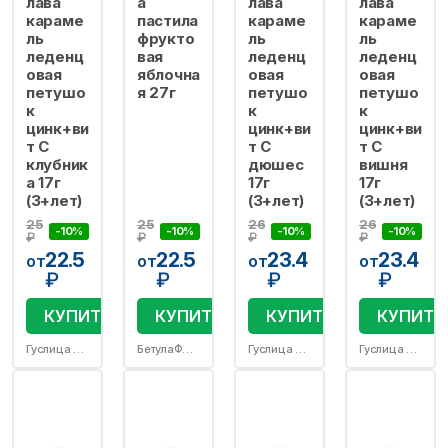
лава
а
лава
лава
караме
пастила
караме
караме
ль
фрукто
ль
ль
леденц
вая
леденц
леденц
овая
яблочна
овая
овая
петушо
я 27г
петушо
петушо
к
к
к
цинк+ви
цинк+ви
цинк+ви
т C
т C
т C
клубник
дюшес
вишня
а 17г
17г
17г
(3+лет)
(3+лет)
(3+лет)
25
25
26
26
-10%
-10%
-10%
-10%
₽
₽
₽
₽
22.5
22.5
23.4
23.4
от
от
от
от
₽
₽
₽
₽
КУПИТЬ
КУПИТЬ
КУПИТЬ
КУПИТЬ
Гуслица ООО
БетулаФарм ООО RU
Гуслица ООО
Гуслица ООО