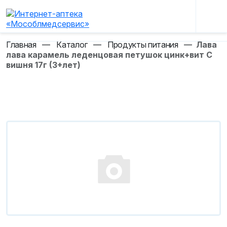
Главная
—
Каталог
—
Продукты питания
—
Лава
лава карамель леденцовая петушок цинк+вит C
вишня 17г (3+лет)