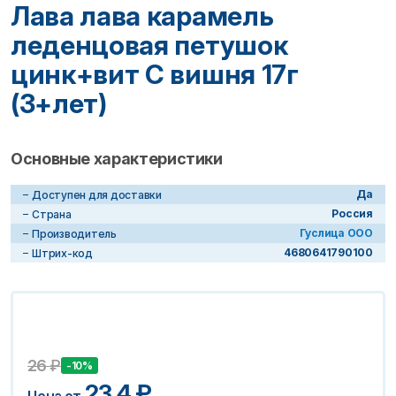
Лава лава карамель
леденцовая петушок
цинк+вит C вишня 17г
(3+лет)
Основные характеристики
Да
Доступен для доставки
Россия
Страна
Гуслица ООО
Производитель
4680641790100
Штрих-код
26
₽
-10%
23.4
₽