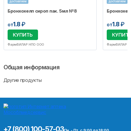
доставляем
доставляем
Бронхохелп сироп пак. 5мл №8
Бронхохел
1.8
₽
1.8
₽
от
от
КУПИТЬ
КУПИТ
ФармВИЛАР НПО ООО
ФармВИЛАР Н
Общая информация
Другие продукты
+7 (800) 100-57-03
Пн. - Пт. с 9:00 до 18:00