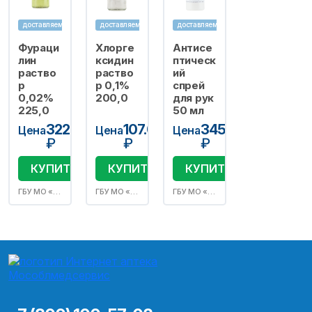
доставляем
доставляем
доставляем
Фураци
Хлорге
Антисе
лин
ксидин
птическ
раство
раство
ий
р
р 0,1%
спрей
0,02%
200,0
для рук
225,0
50 мл
322.00
107.00
345.00
Цена
Цена
Цена
₽
₽
₽
КУПИТЬ
КУПИТЬ
КУПИТЬ
ГБУ МО «Мособлмедсервис» №313 Аптека МО, г. Истра, ул. Ленина, д.2
ГБУ МО «Мособлмедсервис» №313 Аптека МО, г. Истра, ул. Ленина, д.2
ГБУ МО «Мособлмедсервис» №313 Аптека МО, г. Истра, ул. Ленина, д.2