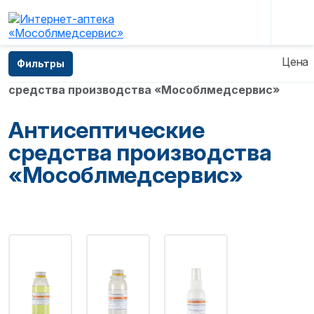
Главная
—
Каталог
—
Продукция производства
Цена
Фильтры
ГБУ МО Мособлмедсервис
—
Антисептические
средства производства «Мособлмедсервис»
Антисептические
средства производства
«Мособлмедсервис»