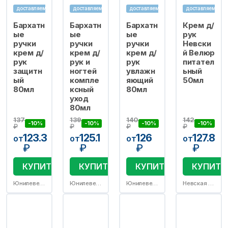
доставляем
доставляем
доставляем
доставляем
Бархатн
Бархатн
Бархатн
Крем д/
ые
ые
ые
рук
ручки
ручки
ручки
Невски
крем д/
крем д/
крем д/
й Велюр
рук
рук и
рук
питател
защитн
ногтей
увлажн
ьный
ый
компле
яющий
50мл
80мл
ксный
80мл
уход
80мл
137
139
140
142
-10%
-10%
-10%
-10%
₽
₽
₽
₽
123.3
125.1
126
127.8
от
от
от
от
₽
₽
₽
₽
КУПИТЬ
КУПИТЬ
КУПИТЬ
КУПИТЬ
Юнилевер Русь ООО/Калина ОАО
Юнилевер Русь ООО
Юнилевер Русь ООО
Невская косметика АО