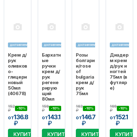
доставляем
доставляем
доставляем
доставляем
Крем д/
Бархатн
Розы
Диадер
рук
ые
болгари
м крем
оливков
ручки
и/rose
д/рук и
о-
крем д/
of
ногтей
глицери
рук
bulgaria
75мл (в
новый
регене
крем д/
футляр
50мл
рирую
рук
е)
(40678)
щий
75мл
80мл
152
159
163
169
-10%
-10%
-10%
-10%
₽
₽
₽
₽
136.8
143.1
146.7
152.1
от
от
от
от
₽
₽
₽
₽
КУПИТЬ
КУПИТЬ
КУПИТЬ
КУПИТЬ