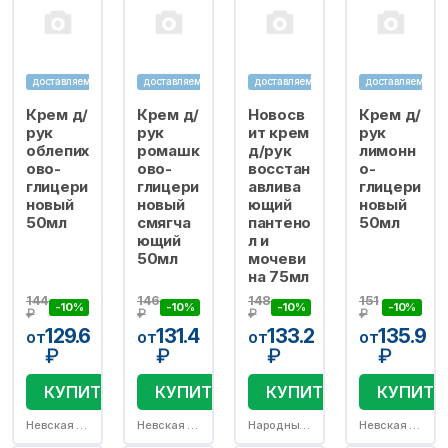
доставляем
доставляем
доставляем
доставляем
Крем д/
Крем д/
Новосв
Крем д/
рук
рук
ит крем
рук
облепих
ромашк
д/рук
лимонн
ово-
ово-
восстан
о-
глицери
глицери
авлива
глицери
новый
новый
ющий
новый
50мл
смягча
пантено
50мл
ющий
л и
50мл
мочеви
на 75мл
144
146
148
151
-10%
-10%
-10%
-10%
₽
₽
₽
₽
129.6
131.4
133.2
135.9
от
от
от
от
₽
₽
₽
₽
КУПИТЬ
КУПИТЬ
КУПИТЬ
КУПИТЬ
Невская косметика АО
Невская косметика АО
Народные промыслы ООО
Невская косметика АО