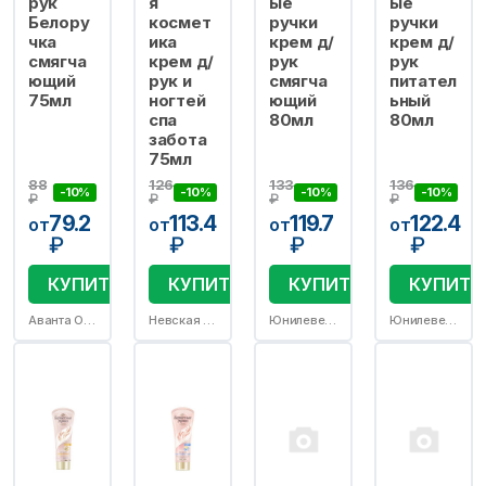
рук
я
ые
ые
Белору
космет
ручки
ручки
чка
ика
крем д/
крем д/
смягча
крем д/
рук
рук
ющий
рук и
смягча
питател
75мл
ногтей
ющий
ьный
спа
80мл
80мл
забота
75мл
88
126
133
136
-10%
-10%
-10%
-10%
₽
₽
₽
₽
79.2
113.4
119.7
122.4
от
от
от
от
₽
₽
₽
₽
КУПИТЬ
КУПИТЬ
КУПИТЬ
КУПИТЬ
Аванта ОАО
Невская косметика АО
Юнилевер Русь ООО/Калина ОАО
Юнилевер Русь ООО/Калина ОАО