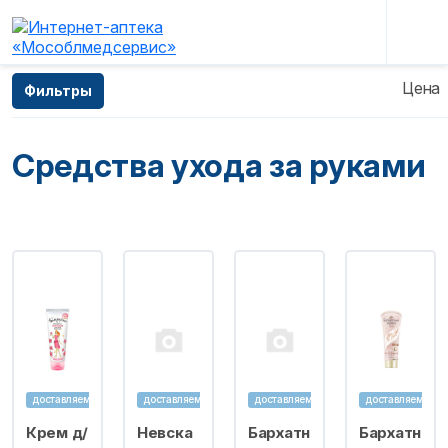
Главная
—
Каталог
—
Косметические средства
Цена
Фильтры
—
Средства ухода за руками
Средства ухода за руками
доставляем
доставляем
доставляем
доставляем
Крем д/
Невска
Бархатн
Бархатн