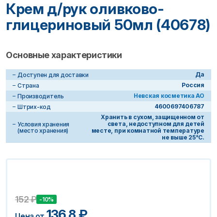
Крем д/рук оливково-
глицериновый 50мл (40678)
Основные характеристики
Да
Доступен для доставки
Россия
Страна
Невская косметика АО
Производитель
4600697406787
Штрих-код
Хранить в сухом, защищенном от
света, недоступном для детей
Условия хранения
(место хранения)
месте, при комнатной температуре
не выше 25°С.
152
₽
-10%
136.8
₽
Цена от