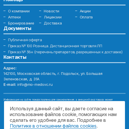
О компании
Новости
Акции
Аптеки
Лицензии
Оплата
Бронирование
Доставка
Документы
Публичная оферта
Приказ № 100 Розница. Дистанционная торговля ЛП
Приказ № 36н (перечень препаратов, разрешенных к доставке)
Контакты
Адрес:
142100, Московская область, г. Подольск, ул. Большая
Зеленовская, д. 31А
E-mail:
info@mo-medsvc.ru
Информация на сайте предоставлена для ознакомления, а внешний вид товара может
отличаться от фотографий. Описание препаратов и их свойств не заменяет обращения к врачу.
Имеются противопоказания, проконсультируйтесь со специалистом!
Используя данный сайт, вы даете согласие на
использование файлов cookie, помогающих нам
© 2026. ГОСУДАРСТВЕННОЕ БЮДЖЕТНОЕ УЧРЕЖДЕНИЕ МОСКОВСКОЙ
ОБЛАСТИ "МОСОБЛМЕДСЕРВИС"
сделать его удобнее для вас. Подробнее в
Политике в отношении файлов cookies
.
ПОДДЕРЖКА САЙТА