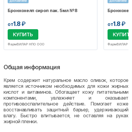
доставляем
доставляем
Бронхохелп сироп пак. 5мл №8
Бронхохел
1.8
₽
1.8
₽
от
от
КУПИТЬ
КУПИТ
ФармВИЛАР НПО ООО
ФармВИЛАР Н
Общая информация
Крем содержит натуральное масло оливок, которое
является источником необходимых для кожи жирных
кислот и витаминов. Обогащает кожу питательными
компонентами, увлажняет и оказывает
противовоспалительное действие. Помогает коже
восстанавливать защитный барьер, удерживающий
влагу. Быстро впитывается, не оставляя на руках
жирной пленки.