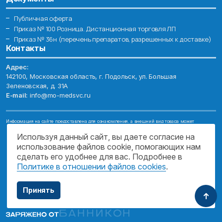
Публичная оферта
Приказ № 100 Розница. Дистанционная торговля ЛП
Приказ № 36н (перечень препаратов, разрешенных к доставке)
Контакты
Адрес:
142100, Московская область, г. Подольск, ул. Большая
Зеленовская, д. 31А
E-mail:
info@mo-medsvc.ru
Информация на сайте предоставлена для ознакомления, а внешний вид товара может
отличаться от фотографий. Описание препаратов и их свойств не заменяет обращения к врачу.
Имеются противопоказания, проконсультируйтесь со специалистом!
Используя данный сайт, вы даете согласие на
использование файлов cookie, помогающих нам
© 2026. ГОСУДАРСТВЕННОЕ БЮДЖЕТНОЕ УЧРЕЖДЕНИЕ МОСКОВСКОЙ
ОБЛАСТИ "МОСОБЛМЕДСЕРВИС"
сделать его удобнее для вас. Подробнее в
Политике в отношении файлов cookies
.
ПОДДЕРЖКА САЙТА
Принять