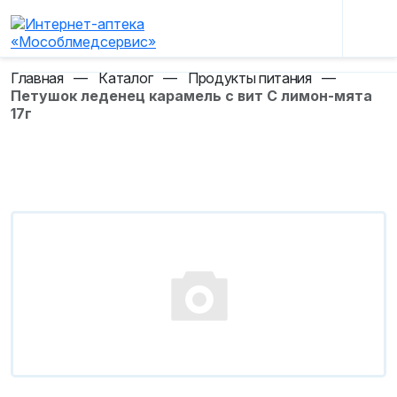
Главная
—
Каталог
—
Продукты питания
—
Петушок леденец карамель с вит С лимон-мята
17г