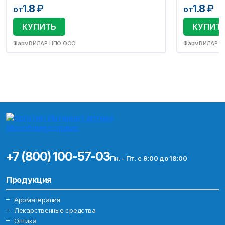
1.8
₽
1.8
₽
от
от
КУПИТЬ
КУПИТ
ФармВИЛАР НПО ООО
ФармВИЛАР Н
+7 (800) 100-57-03
Пн. - Пт. с 9:00 до 18:00
Продукция
Ароматерапия
Лекарственные средства
Оптика