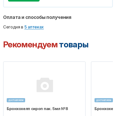
Оплата и способы получения
Сегодня в
5 аптеках
Рекомендуем
товары
доставляем
доставляем
Бронхохелп сироп пак. 5мл №8
Бронхохел