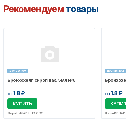
Рекомендуем
товары
доставляем
доставляем
Бронхохелп сироп пак. 5мл №8
Бронхохел
1.8
₽
1.8
₽
от
от
КУПИТЬ
КУПИТ
ФармВИЛАР НПО ООО
ФармВИЛАР Н