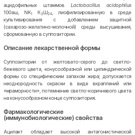
ацидофильных штаммов
Lactobacillus acidophilus
100аш, NK
К
Ш
, лиофилизированную в среде
1
3
24
культивирования с добавлением защитной
(сахарозо‑желатино-молочной) среды высушивания,
сформованную в суппозитории.
Описание лекарственной формы
Суппозитории от желтовато-серого до светло-
бежевого цвета, конусообразной или цилиндрической
формы со специфическим запахом жира; допускается
неоднородность окраски в виде вкраплений или
«мраморности», потемнение светло-коричневого цвета
на конусообразном конце суппозитория.
Фармакологические
(иммунобиологические) свойства
Ацилакт обладает высокой антагонистической