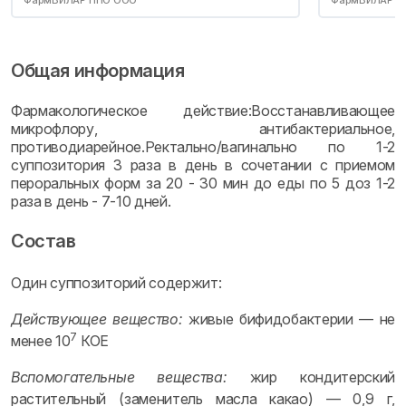
ФармВИЛАР НПО ООО
ФармВИЛАР Н
Общая информация
Фармакологическое действие:Восстанавливающее
микрофлору, антибактериальное,
противодиарейное.Ректально/вагинально по 1-2
суппозитория 3 раза в день в сочетании с приемом
пероральных форм за 20 - 30 мин до еды по 5 доз 1-2
раза в день - 7-10 дней.
Состав
Один суппозиторий содержит:
Действующее вещество:
живые бифидобактерии — не
7
менее 10
КОЕ
Вспомогательные вещества:
жир кондитерский
растительный (заменитель масла какао) — 0,9 г,