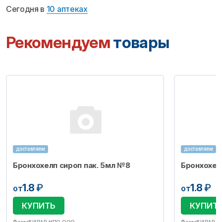
Сегодня в
10 аптеках
Рекомендуем
товары
доставляем
доставляем
Бронхохелп сироп пак. 5мл №8
Бронхохел
1.8
₽
1.8
₽
от
от
КУПИТЬ
КУПИТ