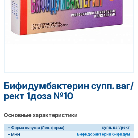
Бифидумбактерин супп. ваг/
рект 1доза №10
Основные характеристики
супп. ваг/рект
Форма выпуска (Лек. форма)
Бифидобактерии бифидум
МНН