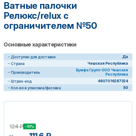
Ватные палочки
Релюкс/relux с
ограничителем №50
Основные характеристики
Да
Доступен для доставки
Чешская Республика
Страна
Бумфа Групп ООО Чешская
Производитель
Республика
4607016287324
Штрих-код
50
Кол-во в упаковке/фасовка
124
₽
-10%
111.6
₽