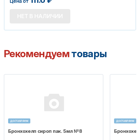
Цена от
НЕТ В НАЛИЧИИ
Рекомендуем
товары
доставляем
доставляем
Бронхохелп сироп пак. 5мл №8
Бронхохел