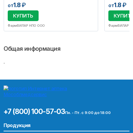
1.8
₽
1.8
₽
от
от
КУПИТЬ
КУПИТ
ФармВИЛАР НПО ООО
ФармВИЛАР Н
Общая информация
.
+7 (800) 100-57-03
Пн. - Пт. с 9:00 до 18:00
Продукция