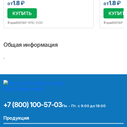
1.8
₽
1.8
₽
от
от
КУПИТЬ
КУПИТ
ФармВИЛАР НПО ООО
ФармВИЛАР Н
Общая информация
.
+7 (800) 100-57-03
Пн. - Пт. с 9:00 до 18:00
Продукция