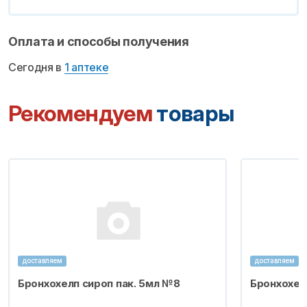
Оплата и способы получения
Сегодня в
1 аптеке
Рекомендуем
товары
доставляем
доставляем
Бронхохелп сироп пак. 5мл №8
Бронхохел