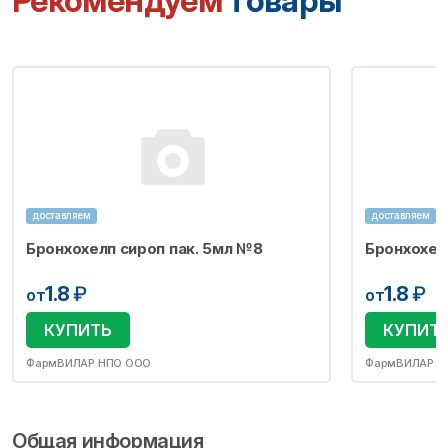
Рекомендуем
товары
доставляем
доставляем
Бронхохелп сироп пак. 5мл №8
Бронхохел
1.8
₽
1.8
₽
от
от
КУПИТЬ
КУПИТ
ФармВИЛАР НПО ООО
ФармВИЛАР Н
Общая информация