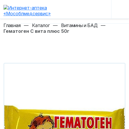
Главная
—
Каталог
—
Витамины и БАД
—
Гематоген С вита плюс 50г