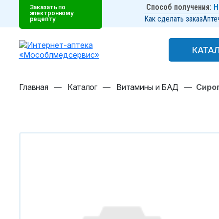
Способ получения:
Н
Заказать по
электронному
Как сделать заказ
Апте
рецепту
КАТА
КАТА
Главная
—
Каталог
—
Витамины и БАД
—
Сиро