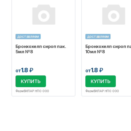
доставляем
доставляем
Бронхохелп сироп пак.
Бронхохелп сироп па
5мл №8
10мл №8
1.8
₽
1.8
₽
от
от
КУПИТЬ
КУПИТЬ
ФармВИЛАР НПО ООО
ФармВИЛАР НПО ООО