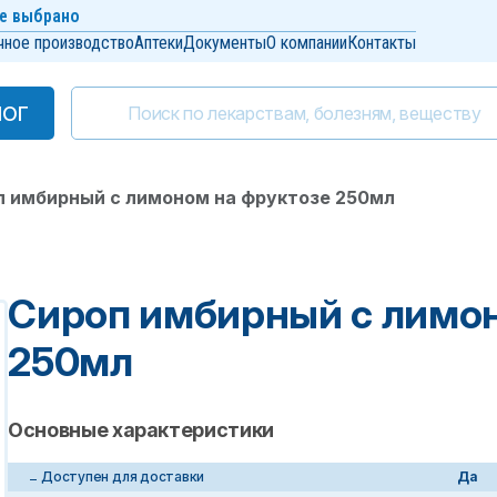
е выбрано
чное производство
Аптеки
Документы
О компании
Контакты
ЛОГ
ЛОГ
п имбирный с лимоном на фруктозе 250мл
Сироп имбирный с лимон
250мл
Основные характеристики
Доступен для доставки
Да