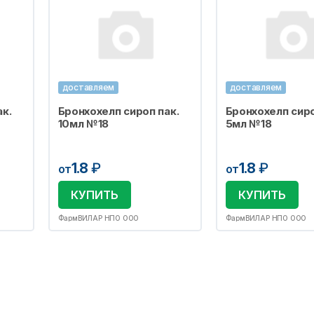
доставляем
доставляем
к.
Бронхохелп сироп пак.
Бронхохелп сиро
10мл №18
5мл №18
1.8
₽
1.8
₽
от
от
КУПИТЬ
КУПИТЬ
ФармВИЛАР НПО ООО
ФармВИЛАР НПО ООО