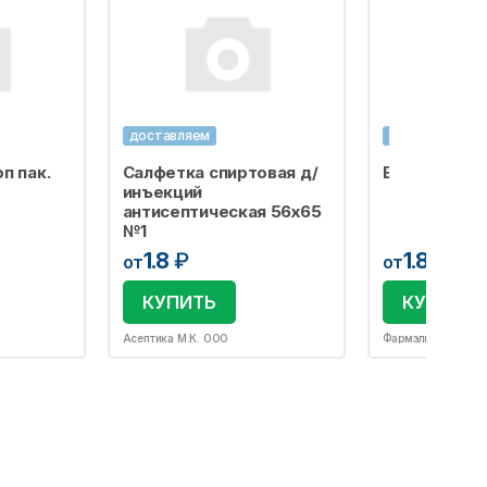
доставляем
доставляем
п пак.
Салфетка спиртовая д/
Бахилы одно
инъекций
антисептическая 56х65
№1
1.8
₽
1.8
₽
от
от
КУПИТЬ
КУПИТЬ
Асептика М.К. ООО
Фармэль ООО