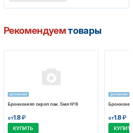
Рекомендуем
товары
доставляем
доставляем
Бронхохелп сироп пак. 5мл №8
Бронхохел
1.8
₽
1.8
₽
от
от
КУПИТЬ
КУПИТ