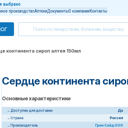
е выбрано
чное производство
Аптеки
Документы
О компании
Контакты
ЛОГ
ЛОГ
е континента сироп алтея 150мл
Сердце континента сиро
Основные характеристики
Доступен для доставки
Да
Страна
Россия
Производитель
Грин Сайд ООО