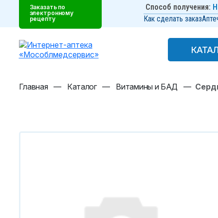
Способ получения:
Н
Заказать по
электронному
Как сделать заказ
Апте
рецепту
КАТА
КАТА
Главная
—
Каталог
—
Витамины и БАД
—
Сердц