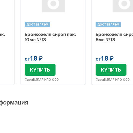
доставляем
доставляем
к.
Бронхохелп сироп пак.
Бронхохелп сиро
10мл №18
5мл №18
1.8
₽
1.8
₽
от
от
КУПИТЬ
КУПИТЬ
ФармВИЛАР НПО ООО
ФармВИЛАР НПО ООО
формация