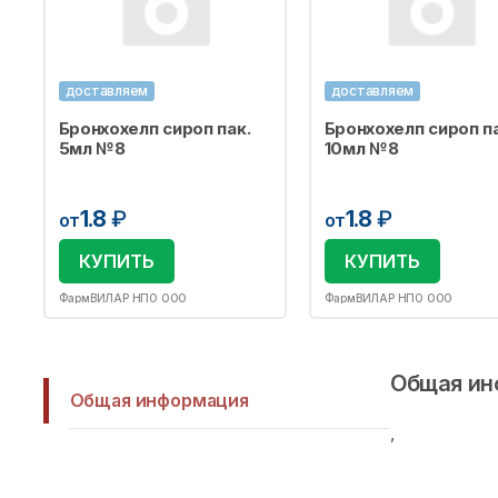
доставляем
доставляем
Бронхохелп сироп пак.
Бронхохелп сироп па
5мл №8
10мл №8
1.8
₽
1.8
₽
от
от
КУПИТЬ
КУПИТЬ
ФармВИЛАР НПО ООО
ФармВИЛАР НПО ООО
Общая ин
Общая информация
,