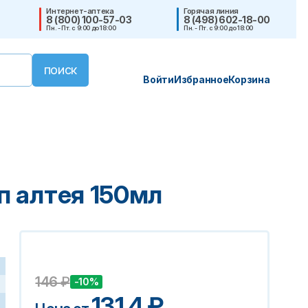
Интернет-аптека
Горячая линия
8 (800) 100-57-03
8 (498) 602-18-00
Пн. - Пт. с 9:00 до 18:00
Пн. - Пт. с 9:00 до 18:00
Войти
Избранное
Корзина
п алтея 150мл
146
₽
-10%
131.4
₽