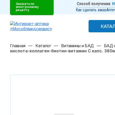
Способ получения:
Н
Заказать по
электронному
Как сделать заказ
Апте
рецепту
КАТА
КАТА
Главная
—
Каталог
—
Витамины и БАД
—
БАД о
кислота-коллаген-биотин-витамин С капс. 380