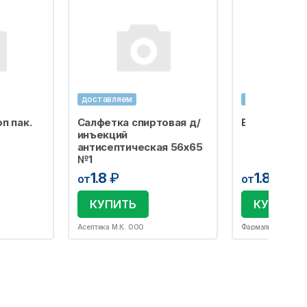
доставляем
доставляем
п пак.
Салфетка спиртовая д/
Бахилы одно
инъекций
антисептическая 56х65
№1
1.8
₽
1.8
₽
от
от
КУПИТЬ
КУПИТЬ
Асептика М.К. ООО
Фармэль ООО