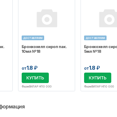
доставляем
доставляем
к.
Бронхохелп сироп пак.
Бронхохелп сиро
10мл №18
5мл №18
1.8
₽
1.8
₽
от
от
КУПИТЬ
КУПИТЬ
ФармВИЛАР НПО ООО
ФармВИЛАР НПО ООО
формация