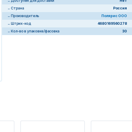
Доступен для доставки
Нет
Страна
Россия
Производитель
Полярис ООО
Штрих-код
4680169560278
Кол-во в упаковке/фасовка
30