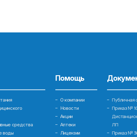
Помощь
Докуме
Публичная 
тания
О компании
Приказ № 1
ицинского
Новости
Дистанцион
Акции
ЛП
ивные средства
Аптеки
Приказ № 3
е воды
Лицензии