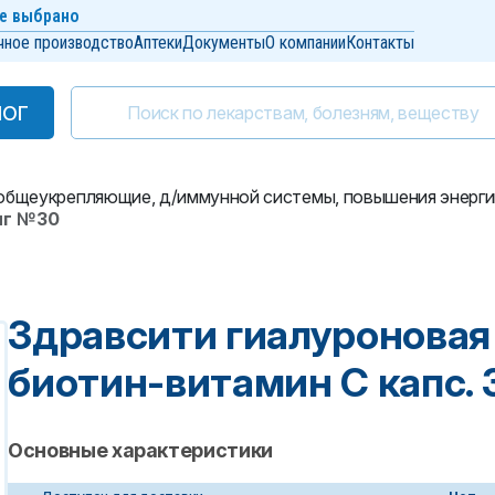
е выбрано
чное производство
Аптеки
Документы
О компании
Контакты
ЛОГ
ЛОГ
бщеукрепляющие, д/иммунной системы, повышения энерги
мг №30
Здравсити гиалуроновая
биотин-витамин С капс.
Основные характеристики