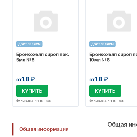
доставляем
доставляем
Бронхохелп сироп пак.
Бронхохелп сироп па
5мл №8
10мл №8
1.8
₽
1.8
₽
от
от
КУПИТЬ
КУПИТЬ
ФармВИЛАР НПО ООО
ФармВИЛАР НПО ООО
Общая ин
Общая информация