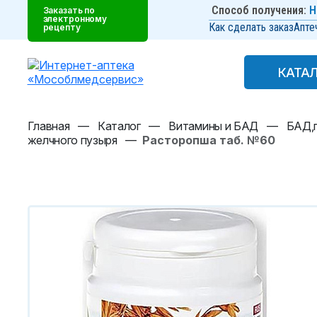
Способ получения:
Н
Заказать по
электронному
Как сделать заказ
Апте
рецепту
КАТА
КАТА
Главная
—
Каталог
—
Витамины и БАД
—
БАД,п
желчного пузыря
—
Расторопша таб. №60