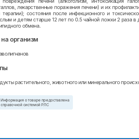
е повреждения печени (алкоголизм, интоксикация гал
аллов, лекарственные поражения печени) и их профилактик
 терапии); состояния после инфекционного и токсическ
слым и детям старше 12 лет по 0.5 чайной ложки 2 раза в 
ипидного обмена.
 на организм
аволигнанов
ппы
укты растительного, животного или минерального проис
Информация о товаре предоставлена
справочной системой РЛС