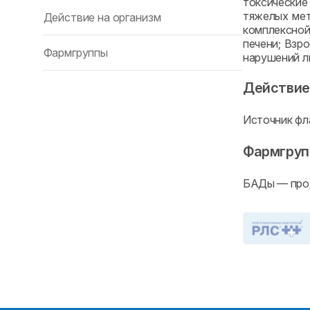
токсически
тяжелых мет
Действие на организм
комплексной
печени; Взро
Фармгруппы
нарушений л
Действие
Источник фл
Фармгру
БАДы — прод