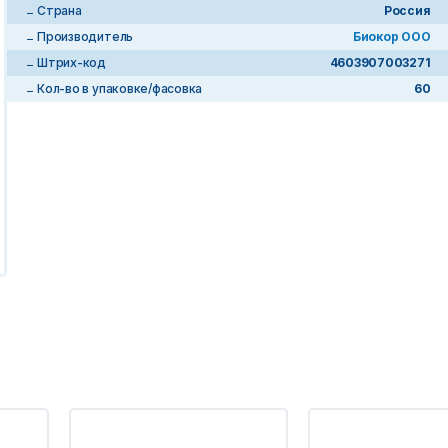
Страна
Россия
Производитель
Биокор ООО
Штрих-код
4603907003271
Кол-во в упаковке/фасовка
60