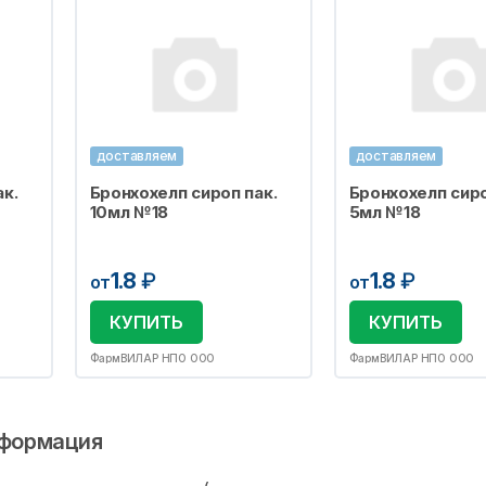
доставляем
доставляем
к.
Бронхохелп сироп пак.
Бронхохелп сиро
10мл №18
5мл №18
1.8
₽
1.8
₽
от
от
КУПИТЬ
КУПИТЬ
ФармВИЛАР НПО ООО
ФармВИЛАР НПО ООО
формация