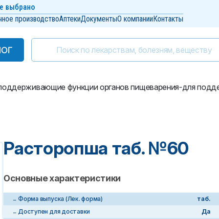
е выбрано
чное производство
Аптеки
Документы
О компании
Контакты
ЛОГ
ЛОГ
оддерживающие функции органов пищеварения-для подде
Расторопша таб. №60
Основные характеристики
Форма выпуска (Лек. форма)
таб.
Доступен для доставки
Да