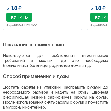
1.8
₽
1.8
₽
от
от
КУПИТЬ
КУПИТ
ФармВИЛАР НПО ООО
ФармВИЛАР Н
Показание к применению
Используются для соблюдения гигиенических
требований в местах, где это необходимо
(поликлиники, больницы, родильные дома и т.д.).
Способ применения и дозы
Достать бахилы из упаковки, расправить руками до
необходимого размера и надеть на обувь. Двойная
фиксирующая резинка зафиксирует бахилы на обуви.
После использования снять бахилы с обуви и поместить
в мусорный контейнер.