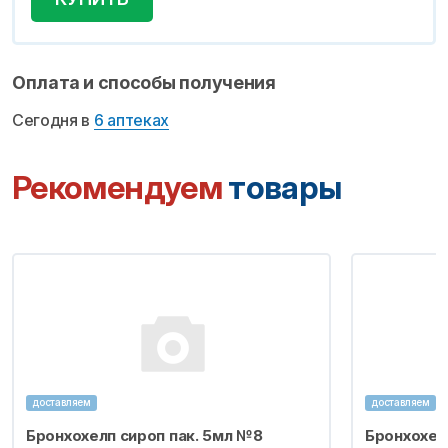
Оплата и способы получения
Сегодня в
6 аптеках
Рекомендуем
товары
доставляем
доставляем
Бронхохелп сироп пак. 5мл №8
Бронхохел