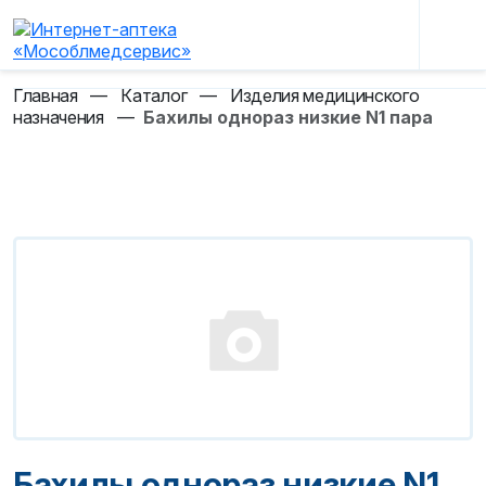
Главная
—
Каталог
—
Изделия медицинского
назначения
—
Бахилы однораз низкие N1 пара
Бахилы однораз низкие N1