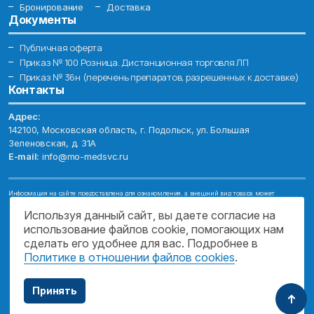
Бронирование
Доставка
Документы
Публичная оферта
Приказ № 100 Розница. Дистанционная торговля ЛП
Приказ № 36н (перечень препаратов, разрешенных к доставке)
Контакты
Адрес:
142100, Московская область, г. Подольск, ул. Большая
Зеленовская, д. 31А
E-mail:
info@mo-medsvc.ru
Информация на сайте предоставлена для ознакомления, а внешний вид товара может
отличаться от фотографий. Описание препаратов и их свойств не заменяет обращения к врачу.
Имеются противопоказания, проконсультируйтесь со специалистом!
Используя данный сайт, вы даете согласие на
использование файлов cookie, помогающих нам
© 2026. ГОСУДАРСТВЕННОЕ БЮДЖЕТНОЕ УЧРЕЖДЕНИЕ МОСКОВСКОЙ
ОБЛАСТИ "МОСОБЛМЕДСЕРВИС"
сделать его удобнее для вас. Подробнее в
Политике в отношении файлов cookies
.
ПОДДЕРЖКА САЙТА
Принять