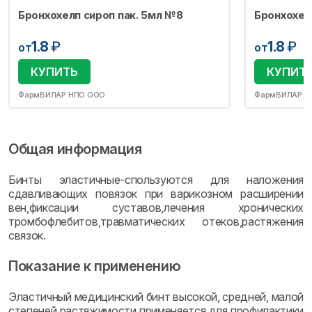
Бронхохелп сироп пак. 5мл №8
Бронхохел
1.8
₽
1.8
₽
от
от
КУПИТЬ
КУПИТ
ФармВИЛАР НПО ООО
ФармВИЛАР Н
Общая информация
Бинты эластичные-спользуются для наложения
сдавливающих повязок при варикозном расширении
вен,фиксации суставов,лечения хронических
тромбофлебитов,травматических отеков,растяжения
связок.
Показание к применению
Эластичный медицинский бинт высокой, средней, малой
степеней растяжимости применяется для профилактики