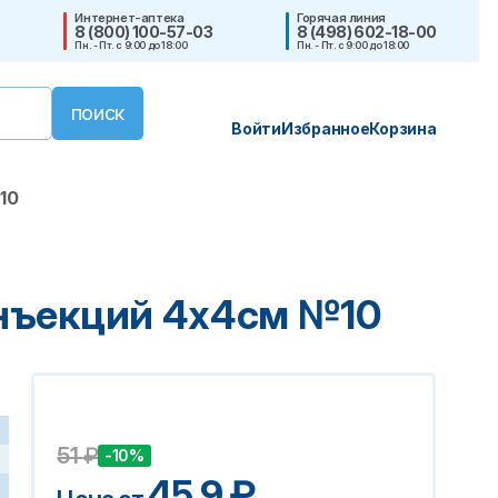
Интернет-аптека
Горячая линия
8 (800) 100-57-03
8 (498) 602-18-00
Пн. - Пт. с 9:00 до 18:00
Пн. - Пт. с 9:00 до 18:00
Войти
Избранное
Корзина
10
инъекций 4х4см №10
51
₽
-10%
45.9
₽