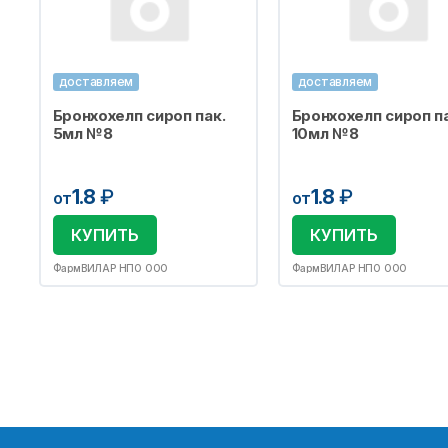
доставляем
доставляем
Бронхохелп сироп пак.
Бронхохелп сироп па
5мл №8
10мл №8
1.8
₽
1.8
₽
от
от
КУПИТЬ
КУПИТЬ
ФармВИЛАР НПО ООО
ФармВИЛАР НПО ООО