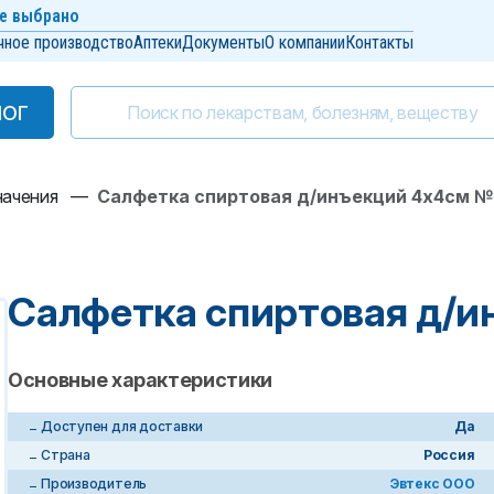
е выбрано
чное производство
Аптеки
Документы
О компании
Контакты
ЛОГ
ЛОГ
начения
—
Салфетка спиртовая д/инъекций 4х4см №
Салфетка спиртовая д/
Основные характеристики
Доступен для доставки
Да
Страна
Россия
Производитель
Эвтекс ООО