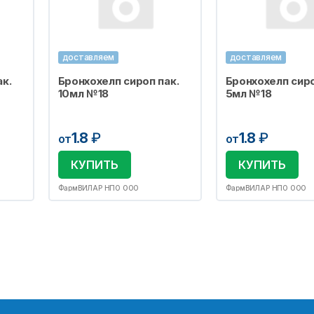
доставляем
доставляем
к.
Бронхохелп сироп пак.
Бронхохелп сиро
10мл №18
5мл №18
1.8
₽
1.8
₽
от
от
КУПИТЬ
КУПИТЬ
ФармВИЛАР НПО ООО
ФармВИЛАР НПО ООО