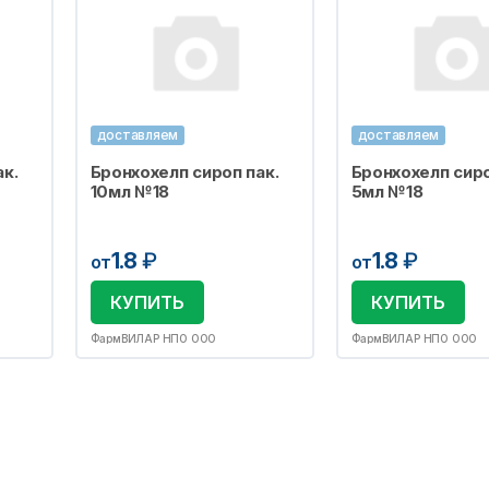
доставляем
доставляем
к.
Бронхохелп сироп пак.
Бронхохелп сиро
10мл №18
5мл №18
1.8
₽
1.8
₽
от
от
КУПИТЬ
КУПИТЬ
ФармВИЛАР НПО ООО
ФармВИЛАР НПО ООО