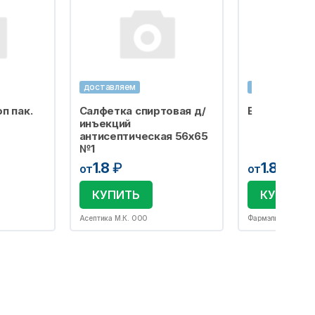
доставляем
доставляем
п пак.
Салфетка спиртовая д/
Бахилы одно
инъекций
антисептическая 56х65
№1
1.8
₽
1.8
₽
от
от
КУПИТЬ
КУПИТЬ
Асептика М.К. ООО
Фармэль ООО