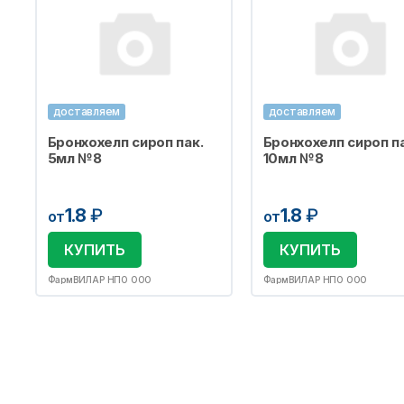
доставляем
доставляем
Бронхохелп сироп пак.
Бронхохелп сироп па
5мл №8
10мл №8
1.8
₽
1.8
₽
от
от
КУПИТЬ
КУПИТЬ
ФармВИЛАР НПО ООО
ФармВИЛАР НПО ООО