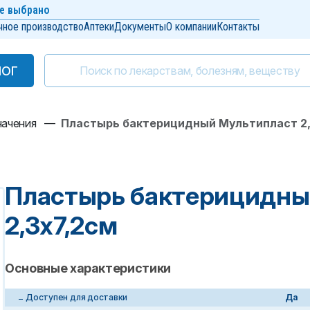
е выбрано
чное производство
Аптеки
Документы
О компании
Контакты
ЛОГ
ЛОГ
начения
—
Пластырь бактерицидный Мультипласт 2,
Пластырь бактерицидны
2,3х7,2см
Основные характеристики
Доступен для доставки
Да