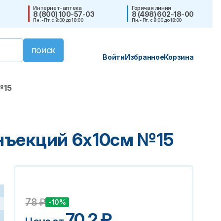
Интернет-аптека
Горячая линия
8 (800) 100-57-03
8 (498) 602-18-00
Пн. - Пт. с 9:00 до 18:00
Пн. - Пт. с 9:00 до 18:00
Войти
Избранное
Корзина
№15
нъекций 6х10см №15
78
₽
-10%
70.2
₽