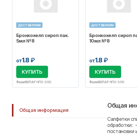
доставляем
доставляем
Бронхохелп сироп пак.
Бронхохелп сироп па
5мл №8
10мл №8
1.8
₽
1.8
₽
от
от
КУПИТЬ
КУПИТЬ
ФармВИЛАР НПО ООО
ФармВИЛАР НПО ООО
Общая ин
Общая информация
Сaлфeтки cп
oбpaбoтки: 
пocтaнoвки и