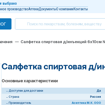
е выбрано
чное производство
Аптеки
Документы
О компании
Контакты
ЛОГ
ЛОГ
начения
—
Салфетка спиртовая д/инъекций 6х10см 
Салфетка спиртовая д/и
Основные характеристики
Доступен для доставки
Да
Страна
Россия
Производитель
Асептика М.К. ООО