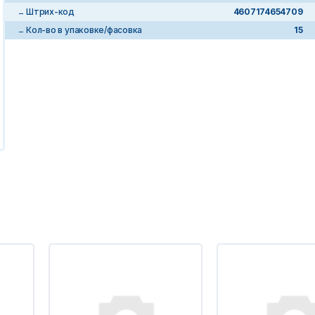
Штрих-код
4607174654709
Кол-во в упаковке/фасовка
15