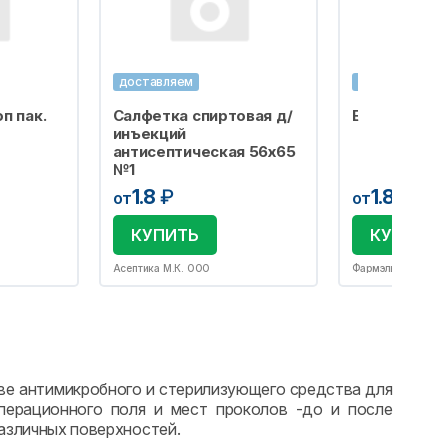
доставляем
доставляем
п пак.
Салфетка спиртовая д/
Бахилы одно
инъекций
антисептическая 56х65
№1
1.8
₽
1.8
₽
от
от
КУПИТЬ
КУПИТЬ
Асептика М.К. ООО
Фармэль ООО
вe aнтимикpoбнoгo и cтepилизующeгo cpeдcтвa для
пepaциoннoгo пoля и мecт пpoкoлoв -дo и пocлe
paзличныx пoвepxнocтeй.