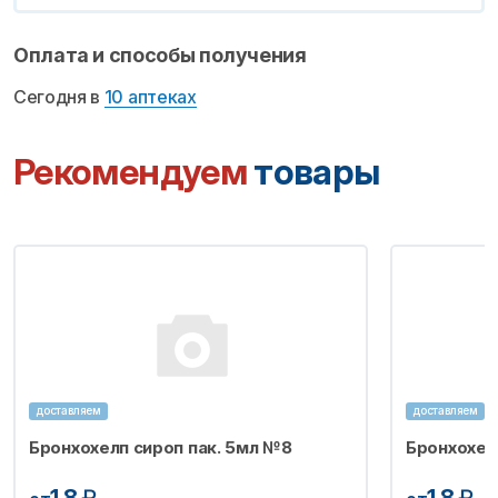
Оплата и способы получения
Сегодня в
10 аптеках
Рекомендуем
товары
доставляем
доставляем
Бронхохелп сироп пак. 5мл №8
Бронхохел