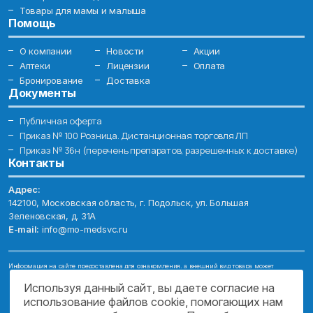
Товары для мамы и малыша
Помощь
О компании
Новости
Акции
Аптеки
Лицензии
Оплата
Бронирование
Доставка
Документы
Публичная оферта
Приказ № 100 Розница. Дистанционная торговля ЛП
Приказ № 36н (перечень препаратов, разрешенных к доставке)
Контакты
Адрес:
142100, Московская область, г. Подольск, ул. Большая
Зеленовская, д. 31А
E-mail:
info@mo-medsvc.ru
Информация на сайте предоставлена для ознакомления, а внешний вид товара может
отличаться от фотографий. Описание препаратов и их свойств не заменяет обращения к врачу.
Имеются противопоказания, проконсультируйтесь со специалистом!
Используя данный сайт, вы даете согласие на
использование файлов cookie, помогающих нам
© 2026. ГОСУДАРСТВЕННОЕ БЮДЖЕТНОЕ УЧРЕЖДЕНИЕ МОСКОВСКОЙ