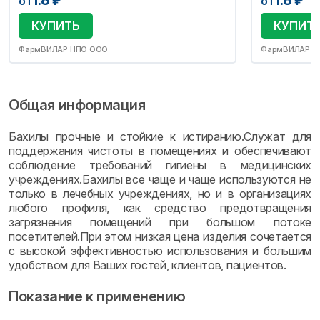
1.8
₽
1.8
₽
от
от
КУПИТЬ
КУПИТ
ФармВИЛАР НПО ООО
ФармВИЛАР Н
Общая информация
Бахилы прочные и стойкие к истиранию.Служат для
поддержания чистоты в помещениях и обеспечивают
соблюдение требований гигиены в медицинских
учреждениях.Бахилы все чаще и чаще используются не
только в лечебных учреждениях, но и в организациях
любого профиля, как средство предотвращения
загрязнения помещений при большом потоке
посетителей.При этом низкая цена изделия сочетается
с высокой эффективностью использования и большим
удобством для Ваших гостей, клиентов, пациентов.
Показание к применению