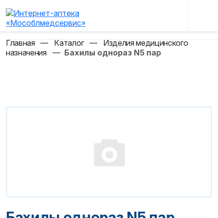
Главная
—
Каталог
—
Изделия медицинского
назначения
—
Бахилы однораз N5 пар
Бахилы однораз N5 пар