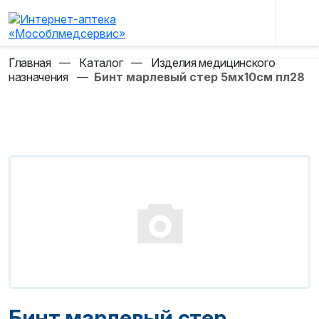
Главная
—
Каталог
—
Изделия медицинского
назначения
—
Бинт марлевый стер 5мх10см пл28
Бинт марлевый стер