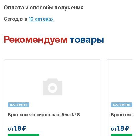
Оплата и способы получения
Сегодня в
10 аптеках
Рекомендуем
товары
доставляем
доставляем
Бронхохелп сироп пак. 5мл №8
Бронхохел
1.8
₽
1.8
₽
от
от