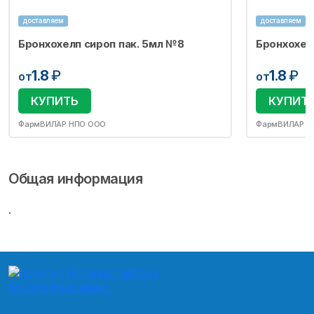
доставляем
доставляем
Бронхохелп сироп пак. 5мл №8
Бронхохел
1.8
₽
1.8
₽
от
от
КУПИТЬ
КУПИТ
ФармВИЛАР НПО ООО
ФармВИЛАР Н
Общая информация
.