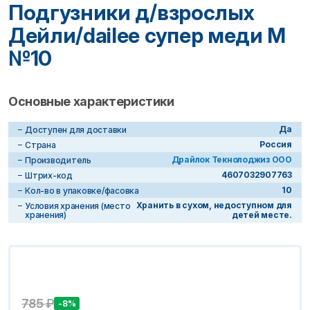
Подгузники д/взрослых
Дейли/dailee супер меди M
№10
Основные характеристики
Да
Доступен для доставки
Россия
Страна
Драйлок Текнолоджиз ООО
Производитель
4607032907763
Штрих-код
10
Кол-во в упаковке/фасовка
Хранить в сухом, недоступном для
Условия хранения (место
хранения)
детей месте.
785
₽
-8%