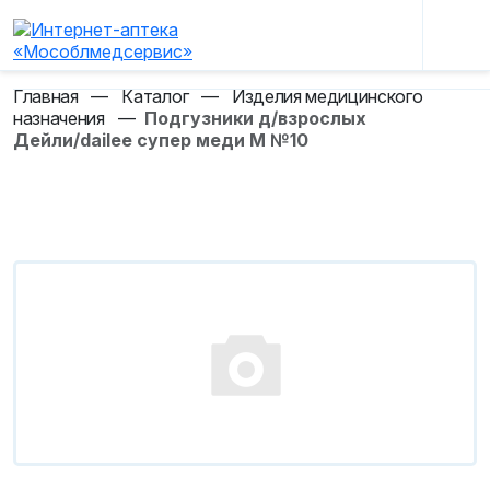
Главная
—
Каталог
—
Изделия медицинского
назначения
—
Подгузники д/взрослых
Дейли/dailee супер меди M №10