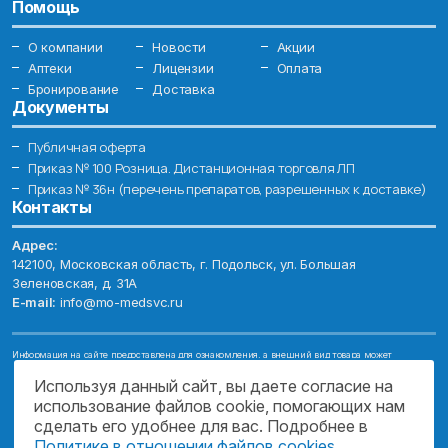
Помощь
О компании
Новости
Акции
Аптеки
Лицензии
Оплата
Бронирование
Доставка
Документы
Публичная оферта
Приказ № 100 Розница. Дистанционная торговля ЛП
Приказ № 36н (перечень препаратов, разрешенных к доставке)
Контакты
Адрес:
142100, Московская область, г. Подольск, ул. Большая
Зеленовская, д. 31А
E-mail:
info@mo-medsvc.ru
Информация на сайте предоставлена для ознакомления, а внешний вид товара может
отличаться от фотографий. Описание препаратов и их свойств не заменяет обращения к врачу.
Имеются противопоказания, проконсультируйтесь со специалистом!
Используя данный сайт, вы даете согласие на
использование файлов cookie, помогающих нам
© 2026. ГОСУДАРСТВЕННОЕ БЮДЖЕТНОЕ УЧРЕЖДЕНИЕ МОСКОВСКОЙ
ОБЛАСТИ "МОСОБЛМЕДСЕРВИС"
сделать его удобнее для вас. Подробнее в
Политике в отношении файлов cookies
.