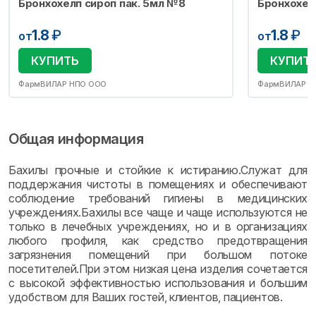
Бронхохелп сироп пак. 5мл №8
Бронхохел
1.8
₽
1.8
₽
от
от
КУПИТЬ
КУПИТ
ФармВИЛАР НПО ООО
ФармВИЛАР Н
Общая информация
Бахилы прочные и стойкие к истиранию.Служат для
поддержания чистоты в помещениях и обеспечивают
соблюдение требований гигиены в медицинских
учреждениях.Бахилы все чаще и чаще используются не
только в лечебных учреждениях, но и в организациях
любого профиля, как средство предотвращения
загрязнения помещений при большом потоке
посетителей.При этом низкая цена изделия сочетается
с высокой эффективностью использования и большим
удобством для Ваших гостей, клиентов, пациентов.