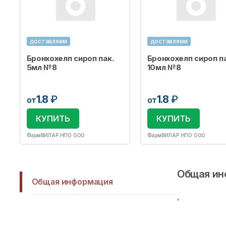
доставляем
доставляем
Бронхохелп сироп пак.
Бронхохелп сироп па
5мл №8
10мл №8
1.8
₽
1.8
₽
от
от
КУПИТЬ
КУПИТЬ
ФармВИЛАР НПО ООО
ФармВИЛАР НПО ООО
Общая ин
Общая информация
,