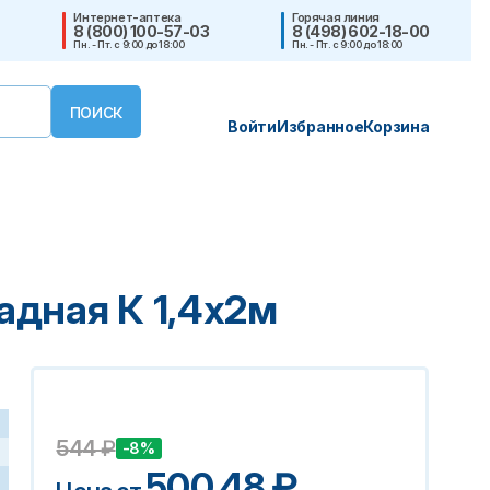
Интернет-аптека
Горячая линия
8 (800) 100-57-03
8 (498) 602-18-00
Пн. - Пт. с 9:00 до 18:00
Пн. - Пт. с 9:00 до 18:00
Войти
Избранное
Корзина
адная К 1,4х2м
544
₽
-8%
500.48
₽