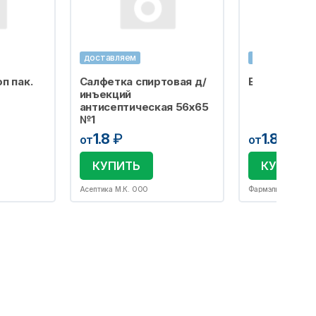
доставляем
доставляем
п пак.
Салфетка спиртовая д/
Бахилы одно
инъекций
антисептическая 56х65
№1
1.8
₽
1.8
₽
от
от
КУПИТЬ
КУПИТЬ
Асептика М.К. ООО
Фармэль ООО