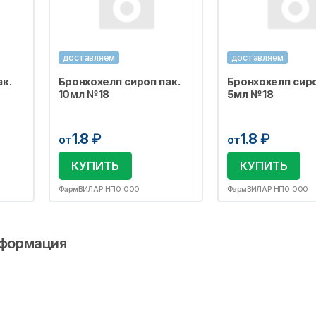
доставляем
доставляем
к.
Бронхохелп сироп пак.
Бронхохелп сиро
10мл №18
5мл №18
1.8
₽
1.8
₽
от
от
КУПИТЬ
КУПИТЬ
ФармВИЛАР НПО ООО
ФармВИЛАР НПО ООО
формация