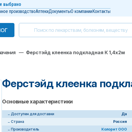
е выбрано
чное производство
Аптеки
Документы
О компании
Контакты
ЛОГ
ЛОГ
начения
—
Ферстэйд клеенка подкладная К 1,4х2м
Ферстэйд клеенка подкл
Основные характеристики
Доступен для доставки
Да
Страна
Россия
Производитель
Колорит ООО