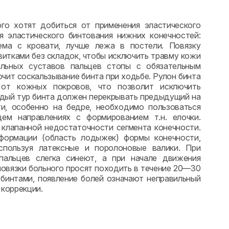
го хотят добиться от применения эластического
 эластического бинтования нижних конечностей:
ема с кровати, лучше лежа в постели. Повязку
итками без складок, чтобы исключить травму кожи
альных суставов пальцев стопы с обязательным
ючит соскальзывание бинта при ходьбе. Рулон бинта
 от кожных покровов, что позволит исключить
ждый тур бинта должен перекрывать предыдущий на
и, особенно на бедре, необходимо пользоваться
м направлениях с формированием т.н. елочки.
 клапанной недостаточности сегмента конечности.
формации (область лодыжек) формы конечности,
спользуя латексные и поролоновые валики. При
пальцев слегка синеют, а при начале движения
овязки больного просят походить в течение 20—30
 бинтами, появление болей означают неправильный
 коррекции.