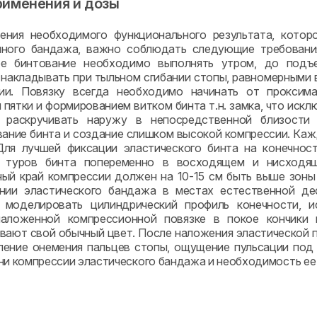
рименения и дозы
ния необходимого функционального результата, которо
нного бандажа, важно соблюдать следующие требования
ое бинтование необходимо выполнять утром, до подъ
накладывать при тыльном сгибании стопы, равномерными в
ии. Повязку всегда необходимо начинать от проксим
 пятки и формированием витком бинта т.н. замка, что искл
 раскручивать наружу в непосредственной близости
вание бинта и создание слишком высокой компрессии. Ка
ля лучшей фиксации эластического бинта на конечност
 туров бинта попеременно в восходящем и нисходяще
ый край компрессии должен на 10-15 см быть выше зоны
нии эластического бандажа в местах естественной де
 моделировать цилиндрический профиль конечности, и
наложенной компрессионной повязке в покое кончики 
вают свой обычный цвет. После наложения эластической п
ление онемения пальцев стопы, ощущение пульсации под
ни компрессии эластического бандажа и необходимость ее