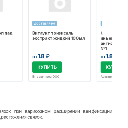
доставляем
доставляем
п пак.
Витаукт тонзисаль
Салфетка сп
экстракт жидкий 100мл
инъекций
антисептиче
№1
1.8
₽
1.8
₽
от
от
КУПИТЬ
КУПИТЬ
Витаукт-пром ООО
Асептика М.К. ОО
язок при варикозном расширении вен,фиксации
,растяжения связок.