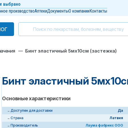
е выбрано
чное производство
Аптеки
Документы
О компании
Контакты
ЛОГ
ЛОГ
начения
—
Бинт эластичный 5мх10см (застежка)
Бинт эластичный 5мх10с
Основные характеристики
Доступен для доставки
Да
Страна
Латвия
Производитель
Лаума фабрикс ООО