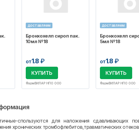
доставляем
доставляем
к.
Бронхохелп сироп пак.
Бронхохелп сиро
10мл №18
5мл №18
1.8
₽
1.8
₽
от
от
КУПИТЬ
КУПИТЬ
ФармВИЛАР НПО ООО
ФармВИЛАР НПО ООО
формация
тичные-спользуются для наложения сдавливающих пов
чения хронических тромбофлебитов,травматических отеков