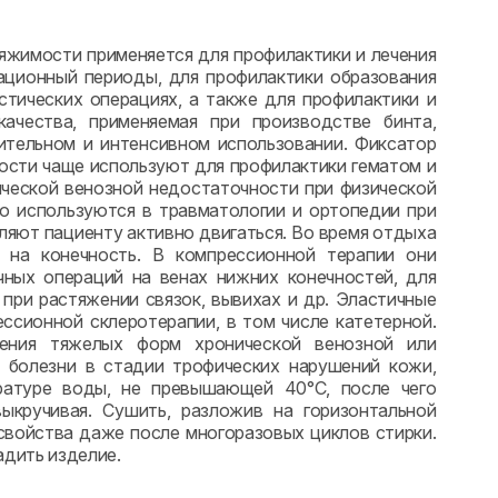
яжимости применяется для профилактики и лечения
ационный периоды, для профилактики образования
стических операциях, а также для профилактики и
качества, применяемая при производстве бинта,
ительном и интенсивном использовании. Фиксатор
ости чаще используют для профилактики гематом и
ической венозной недостаточности при физической
ко используются в травматологии и ортопедии при
оляют пациенту активно двигаться. Во время отдыха
 на конечность. В компрессионной терапии они
чных операций на венах нижних конечностей, для
при растяжении связок, вывихах и др. Эластичные
ссионной склеротерапии, в том числе катетерной.
ения тяжелых форм хронической венозной или
 болезни в стадии трофических нарушений кожи,
ратуре воды, не превышающей 40°С, после чего
ыкручивая. Сушить, разложив на горизонтальной
свойства даже после многоразовых циклов стирки.
адить изделие.