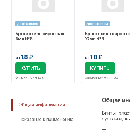
доставляем
доставляем
Бронхохелп сироп пак.
Бронхохелп сироп па
5мл №8
10мл №8
1.8
₽
1.8
₽
от
от
КУПИТЬ
КУПИТЬ
ФармВИЛАР НПО ООО
ФармВИЛАР НПО ООО
Общая ин
Общая информация
Бинты элас
суставов,ле
Показание к применению