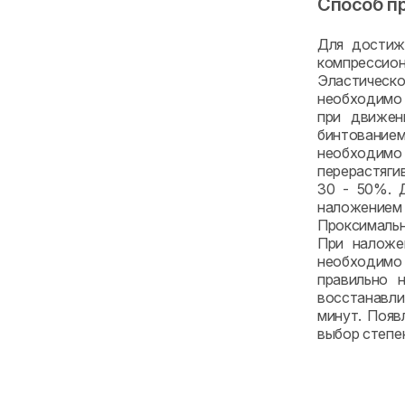
Способ п
Для достиже
компрессио
Эластическ
необходимо 
при движен
бинтованием
необходимо
перерастяги
30 - 50%. Д
наложением
Проксимальн
При наложе
необходимо
правильно 
восстанавли
минут. Появ
выбор степе