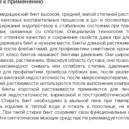
е к применению
медицинский бинт высокой, средней, малой степеней раст
 венозных воспалительных процессов в до- и послеопер
держания эндопротезов в стабильном состоянии при пла
авм, связанных со спортом. Специальная технология т
т отличное качество и сохранение свойств даже при дл
держивать бинт в нужном месте. Бинты длинной растяжим
й после флебэктомий, для профилактики симптомов хрон
тот класс бинтов называют бинтами движения. Они широ
ывихах, растяжениях. Фиксируя область сустава, они позв
рекомендуют снимать или ослаблять степень давления
 для профилактики тромбоза глубоких вен, после разли
и венозной недостаточности, после микросклеротерапии, 
ей растяжимости используются после выполнения компре
 бинты короткой растяжимости применяются для леч
ой недостаточности, варикозной и посттромботической
 Стирать бинт необходимо в мыльной пене при темпе
ть изделие в теплой воде и отжать в полотенце, не в
. При такой стирке бинт сохраняет свои функциональные 
йте синтетические моющие средства! Не рекомендуется гл