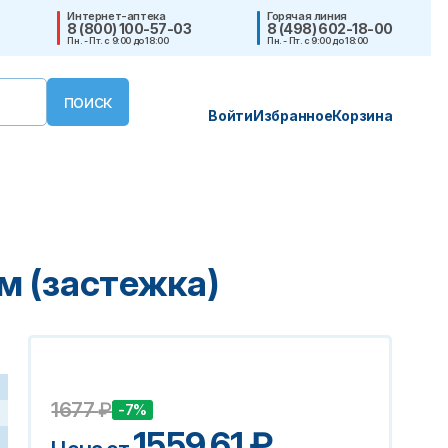
Интернет-аптека
Горячая линия
8 (800) 100-57-03
8 (498) 602-18-00
Пн. - Пт. с 9:00 до 18:00
Пн. - Пт. с 9:00 до 18:00
Войти
Избранное
Корзина
м (застежка)
1677
₽
-7%
1559.61
₽