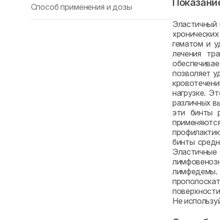
Показани
Способ применения и дозы
Эластичный 
хронических
гематом и у
лечения тр
обеспечивае
позволяет у
кровотечени
нагрузке. Э
различных в
эти бинты 
применяются
профилактик
бинты средн
Эластичные
лимфовенозн
лимфедемы.
прополоска
поверхности
Не использу