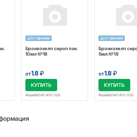
доставляем
доставляем
к.
Бронхохелп сироп пак.
Бронхохелп сиро
10мл №18
5мл №18
1.8
₽
1.8
₽
от
от
КУПИТЬ
КУПИТЬ
ФармВИЛАР НПО ООО
ФармВИЛАР НПО ООО
формация