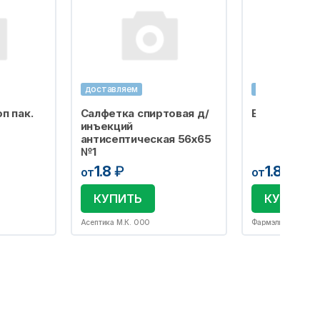
доставляем
доставляем
п пак.
Салфетка спиртовая д/
Бахилы одно
инъекций
антисептическая 56х65
№1
1.8
₽
1.8
₽
от
от
КУПИТЬ
КУПИТЬ
Асептика М.К. ООО
Фармэль ООО