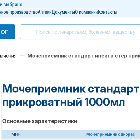
е выбрано
чное производство
Аптеки
Документы
О компании
Контакты
ЛОГ
ЛОГ
начения
—
Мочеприемник стандарт инекта стер при
Мочеприемник стандарт 
прикроватный 1000мл
Основные характеристики
МНН
Мочеприемник однораз