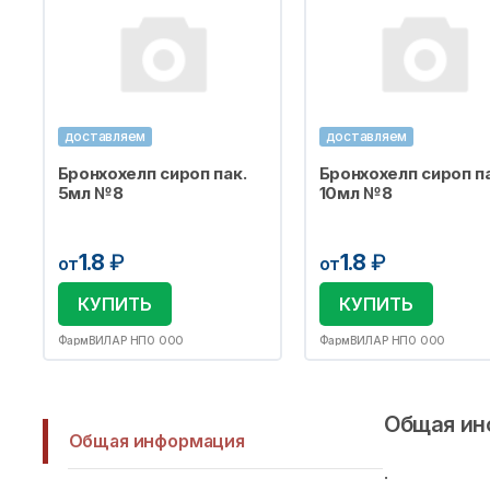
доставляем
доставляем
Бронхохелп сироп пак.
Бронхохелп сироп па
5мл №8
10мл №8
1.8
₽
1.8
₽
от
от
КУПИТЬ
КУПИТЬ
ФармВИЛАР НПО ООО
ФармВИЛАР НПО ООО
Общая ин
Общая информация
.