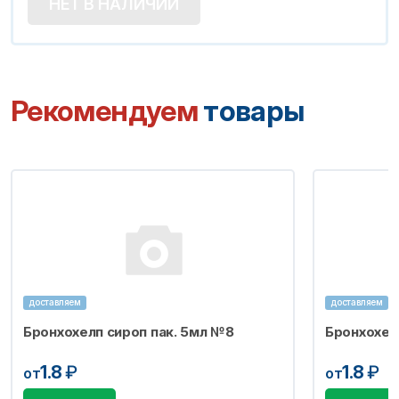
НЕТ В НАЛИЧИИ
Рекомендуем
товары
доставляем
доставляем
Бронхохелп сироп пак. 5мл №8
Бронхохел
1.8
₽
1.8
₽
от
от