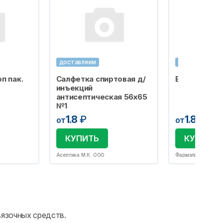
доставляем
доставляем
п пак.
Салфетка спиртовая д/
Бахилы одно
инъекций
антисептическая 56х65
№1
1.8
₽
1.8
₽
от
от
КУПИТЬ
КУПИТЬ
Асептика М.К. ООО
Фармэль ООО
вязочных средств.