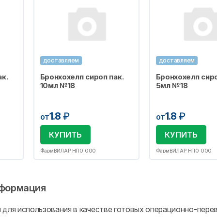
доставляем
доставляем
к.
Бронхохелп сироп пак.
Бронхохелп сиро
10мл №18
5мл №18
1.8
₽
1.8
₽
от
от
КУПИТЬ
КУПИТЬ
ФармВИЛАР НПО ООО
ФармВИЛАР НПО ООО
формация
 для использования в качестве готовых операционно-пере