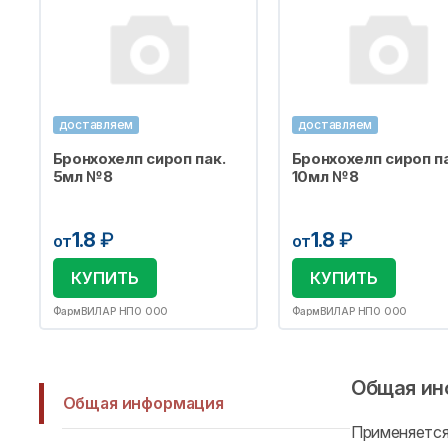
доставляем
доставляем
Бронхохелп сироп пак.
Бронхохелп сироп па
5мл №8
10мл №8
1.8
₽
1.8
₽
от
от
КУПИТЬ
КУПИТЬ
ФармВИЛАР НПО ООО
ФармВИЛАР НПО ООО
Общая ин
Общая информация
Применяется