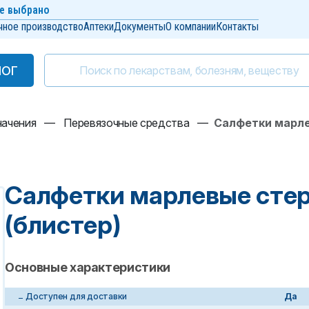
е выбрано
чное производство
Аптеки
Документы
О компании
Контакты
ЛОГ
ЛОГ
начения
—
Перевязочные средства
—
Салфетки марле
Салфетки марлевые стер
(блистер)
Основные характеристики
Доступен для доставки
Да