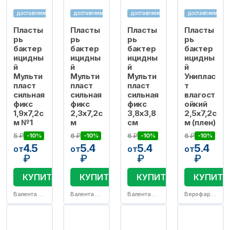
доставляем
доставляем
доставляем
доставляем
Пласты
Пласты
Пласты
Пласты
рь
рь
рь
рь
бактер
бактер
бактер
бактер
ицидны
ицидны
ицидны
ицидны
й
й
й
й
Мульти
Мульти
Мульти
Униплас
пласт
пласт
пласт
т
сильная
сильная
сильная
влагост
фикс
фикс
фикс
ойкий
1,9х7,2с
2,3х7,2с
3,8х3,8
2,5х7,2с
м №1
м
см
м (плен)
5
₽
6
₽
6
₽
6
₽
-10%
-10%
-10%
-10%
4.5
5.4
5.4
5.4
от
от
от
от
₽
₽
₽
₽
КУПИТЬ
КУПИТЬ
КУПИТЬ
КУПИТЬ
Валента Фармацевтика АО/Валента Фарм АО
Валента Фармацевтика АО/Валента Фарм АО
Валента Фармацевтика АО/Валента Фарм АО
Верофарм ООО (Воронежский филиал)