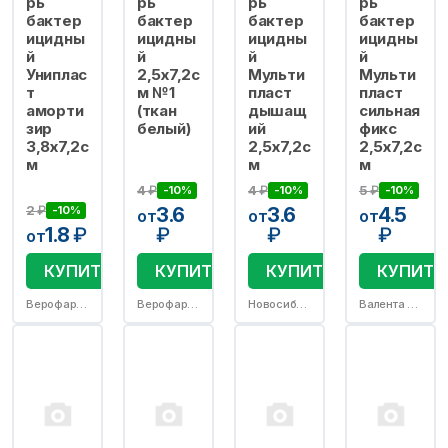
рь
рь
рь
рь
бактер
бактер
бактер
бактер
ицидны
ицидны
ицидны
ицидны
й
й
й
й
Униплас
2,5х7,2с
Мульти
Мульти
т
м №1
пласт
пласт
аморти
(ткан
дышащ
сильная
зир
белый)
ий
фикс
3,8х7,2с
2,5х7,2с
2,5х7,2с
м
м
м
4
₽
4
₽
5
₽
-10%
-10%
-10%
2
₽
-10%
3.6
3.6
4.5
от
от
от
1.8
₽
₽
₽
₽
от
КУПИТЬ
КУПИТЬ
КУПИТЬ
КУПИТЬ
Верофарм ООО (Воронежский филиал)
Верофарм ООО (Воронежский филиал)
Новосибхимфарм АО
Валента Фармацевтика АО/Валента Фарм АО