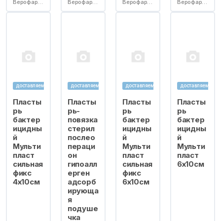
Верофарм ООО (Воронежский филиал)
Верофарм ООО (Воронежский филиал)
Верофарм ООО (Воронежский филиал)
Верофарм ООО (Воронежский филиал)
доставляем
доставляем
доставляем
доставляем
Пласты
Пласты
Пласты
Пласты
рь
рь-
рь
рь
бактер
повязка
бактер
бактер
ицидны
стерил
ицидны
ицидны
й
послео
й
й
Мульти
пераци
Мульти
Мульти
пласт
он
пласт
пласт
сильная
гипоалл
сильная
6х10см
фикс
ерген
фикс
4х10см
адсорб
6х10см
ирующа
я
подуше
чка