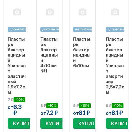
доставляем
доставляем
доставляем
доставляем
Пласты
Пласты
Пласты
Пласты
рь
рь
рь
рь
бактер
бактер
бактер
бактер
ицидны
ицидны
ицидны
ицидны
й
й
й
й
Униплас
4х10см
6х10см
Униплас
т
№1
т
эластич
аморти
ный
зир
1,9х7,2с
2,5х7,2с
м
м
7
₽
-10%
8
₽
9
₽
9
₽
6.3
-10%
-10%
-10%
от
₽
7.2
₽
8.1
₽
8.1
₽
от
от
от
КУПИТЬ
КУПИТЬ
КУПИТЬ
КУПИТЬ