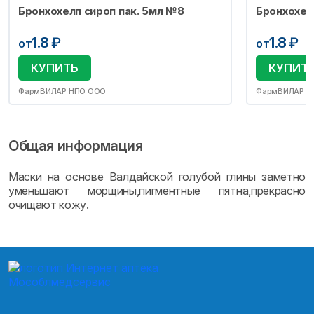
Бронхохелп сироп пак. 5мл №8
Бронхохел
1.8
₽
1.8
₽
от
от
КУПИТЬ
КУПИТ
ФармВИЛАР НПО ООО
ФармВИЛАР Н
Общая информация
Маски на основе Валдайской голубой глины заметно
уменьшают морщины,пигментные пятна,прекрасно
очищают кожу.