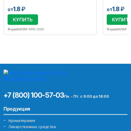
1.8
₽
1.8
₽
от
от
КУПИТЬ
КУПИТ
ФармВИЛАР НПО ООО
ФармВИЛАР Н
+7 (800) 100-57-03
Пн. - Пт. с 9:00 до 18:00
Продукция
Ароматерапия
Лекарственные средства