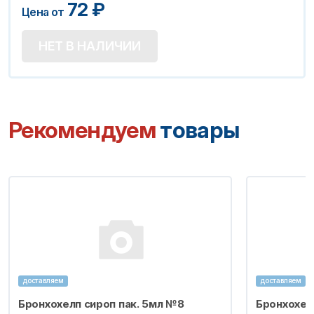
72
₽
Цена от
НЕТ В НАЛИЧИИ
Рекомендуем
товары
доставляем
доставляем
Бронхохелп сироп пак. 5мл №8
Бронхохел