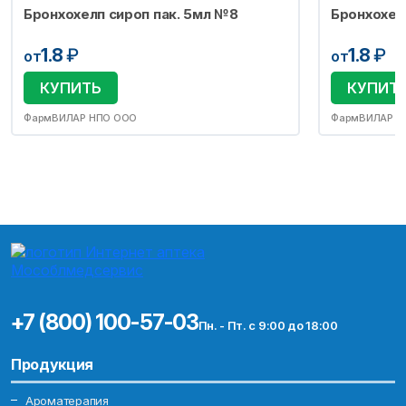
Бронхохелп сироп пак. 5мл №8
Бронхохел
1.8
₽
1.8
₽
от
от
КУПИТЬ
КУПИТ
ФармВИЛАР НПО ООО
ФармВИЛАР Н
+7 (800) 100-57-03
Пн. - Пт. с 9:00 до 18:00
Продукция
Ароматерапия