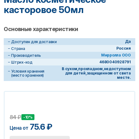
касторовое 50мл
Основные характеристики
Да
Доступен для доставки
Россия
Страна
Мирролла ООО
Производитель
4680040928791
Штрих-код
В сухом,прохладном,недоступном
Условия хранения
для детей,защищенном от света
(место хранения)
месте.
84
₽
-10%
75.6
₽
Цена от