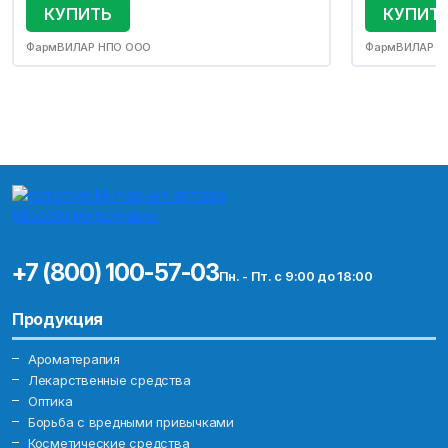
КУПИТЬ
КУПИТ
ФармВИЛАР НПО ООО
ФармВИЛАР Н
+7 (800) 100-57-03
Пн. - Пт. с 9:00 до 18:00
Продукция
Ароматерапия
Лекарственные средства
Оптика
Борьба с вредными привычками
Косметические средства