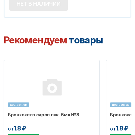
НЕТ В НАЛИЧИИ
Рекомендуем
товары
доставляем
доставляем
Бронхохелп сироп пак. 5мл №8
Бронхохел
1.8
₽
1.8
₽
от
от