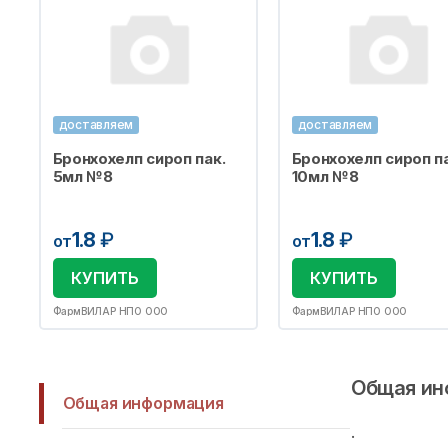
доставляем
доставляем
Бронхохелп сироп пак.
Бронхохелп сироп па
5мл №8
10мл №8
1.8
₽
1.8
₽
от
от
КУПИТЬ
КУПИТЬ
ФармВИЛАР НПО ООО
ФармВИЛАР НПО ООО
Общая ин
Общая информация
.