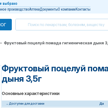
е выбрано
чное производство
Аптеки
Документы
О компании
Контакты
ЛОГ
ЛОГ
—
Фруктовый поцелуй помада гигиеническая дыня 3
Фруктовый поцелуй пома
дыня 3,5г
Основные характеристики
Доступен для доставки
Да