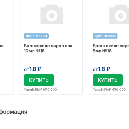
доставляем
доставляем
к.
Бронхохелп сироп пак.
Бронхохелп сиро
10мл №18
5мл №18
1.8
₽
1.8
₽
от
от
КУПИТЬ
КУПИТЬ
ФармВИЛАР НПО ООО
ФармВИЛАР НПО ООО
формация