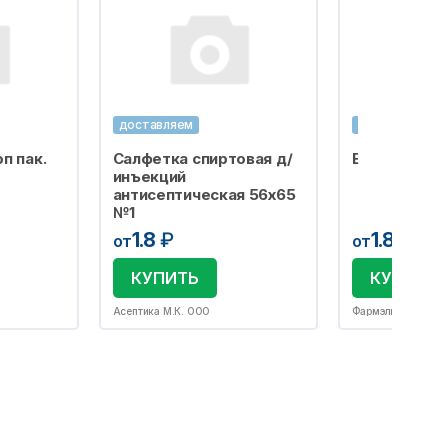
доставляем
доставляем
п пак.
Салфетка спиртовая д/
Бахилы одно
инъекций
антисептическая 56х65
№1
1.8
₽
1.8
₽
от
от
КУПИТЬ
КУПИТЬ
Асептика М.К. ООО
Фармэль ООО