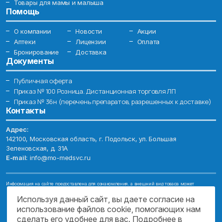
Товары для мамы и малыша
Помощь
О компании
Новости
Акции
Аптеки
Лицензии
Оплата
Бронирование
Доставка
Документы
Публичная оферта
Приказ № 100 Розница. Дистанционная торговля ЛП
Приказ № 36н (перечень препаратов, разрешенных к доставке)
Контакты
Адрес:
142100, Московская область, г. Подольск, ул. Большая
Зеленовская, д. 31А
E-mail:
info@mo-medsvc.ru
Информация на сайте предоставлена для ознакомления, а внешний вид товара может
отличаться от фотографий. Описание препаратов и их свойств не заменяет обращения к врачу.
Имеются противопоказания, проконсультируйтесь со специалистом!
Используя данный сайт, вы даете согласие на
использование файлов cookie, помогающих нам
© 2026. ГОСУДАРСТВЕННОЕ БЮДЖЕТНОЕ УЧРЕЖДЕНИЕ МОСКОВСКОЙ
ОБЛАСТИ "МОСОБЛМЕДСЕРВИС"
сделать его удобнее для вас. Подробнее в