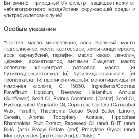
Витамин Е – природный UV-фильтр – защищает кожу от
неблагоприятного воздействия окружающей среды и
ультрафиолетовых лучей.
Особые указания
"Состав: масло минеральное, воск пчелиный, масло
подсолнечное, масло касторовое, жиры кондитерские,
воск карнаубский, парафин, масло какао, ланолин,
церезин, ароматизатор, витамин Е-ацетат, масло
облепихи концентрат, рапсовое масло (и)
бутилгидроксилтолуол (и) бутилгидроксианизол (и)
пропилгаллат (и) пропиленгликоль(и) моноглицериды (и)
лимонная кислота, CI 15850. Ingredients/Состав:
Paraffinum Liquidum, Beeswax, Helianthus Annuus
(Sunflower) Seed Oil, Ricinus Communis (Castor) Seed Oil,
Hydrogenated Vegetable Oil, Copernicia Cerifera (Carnauba)
Wax, Paraffin, Theobroma Cacao Seed Butter, Lanolin,
Ceresin, Аroma, Tocopheryl Acetate, Hippophae
Rhamnoides Fruit Extract, Rapeseed Oil (and) BHT (and)
BHA (and) Propyl Gallate (and) Propylene Glycol (and)
Monoglycerides (and) Citric Acid, CI 15850. "