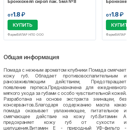
Бронхохелп сироп пак. 5мл №8
Бронхохел
1.8
₽
1.8
₽
от
от
КУПИТЬ
КУПИТ
ФармВИЛАР НПО ООО
ФармВИЛАР Н
Общая информация
Помада с нежным ароматом клубники Помада смягчает
кожу губ. Обладает противовоспалительным и
ранозаживляющим действием, Предотвращает
появление герпеса.Предназначена для ежедневного
мягкого ухода за губами с особо чувствительной кожей.
Разработана на основе экстракта эхинацеи, без
консервантов.Благодаря содержанию масла какао
помада оказывает увлажняющее, питательное и
смягчающее действие на кожу губ.Витамин А
предохраняет кожу губ от сухости и
шелушения.Витамин Е - природный УФ-фильтр -