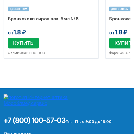
доставляем
доставляем
Бронхохелп сироп пак. 5мл №8
Бронхохел
1.8
₽
1.8
₽
от
от
КУПИТЬ
КУПИТ
ФармВИЛАР НПО ООО
ФармВИЛАР Н
+7 (800) 100-57-03
Пн. - Пт. с 9:00 до 18:00