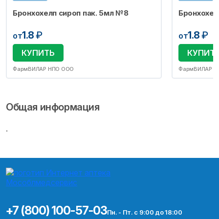
Бронхохелп сироп пак. 5мл №8
Бронхохел
1.8
₽
1.8
₽
от
от
КУПИТЬ
КУПИТ
ФармВИЛАР НПО ООО
ФармВИЛАР Н
Общая информация
.
+7 (800) 100-57-03
Пн. - Пт. с 9:00 до 18:00