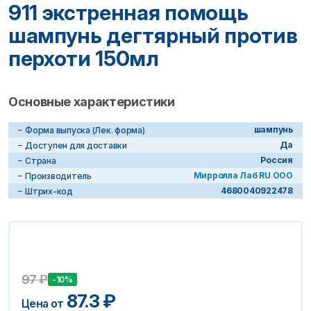
911 экстренная помощь
шампунь дегтярный против
перхоти 150мл
Основные характеристики
шампунь
Форма выпуска (Лек. форма)
Да
Доступен для доставки
Россия
Страна
Мирролла Лаб RU ООО
Производитель
4680040922478
Штрих-код
97
₽
-10%
87.3
₽
Цена от